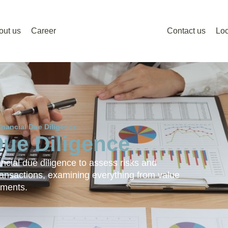
out us
Career
Contact us
Loc
inancial Due Diligence
Due Diligence
cial due diligence to assess risks and
ransactions, examining everything from value
ements.