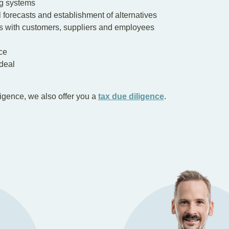
ng systems
 forecasts and establishment of alternatives
ts with customers, suppliers and employees
ce
 deal
iligence, we also offer you a
tax due diligence
.