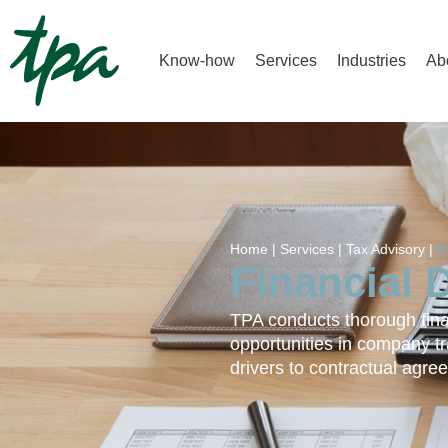
Know-how
Services
Industries
Ab
Home |
Services |
Tax Advisory |
F
Financial 
TPA conducts thorough finan
opportunities in company t
drivers to contractual agre