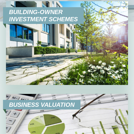
EN
DE
BUILDING-OWNER
INVESTMENT SCHEMES
BUSINESS VALUATION