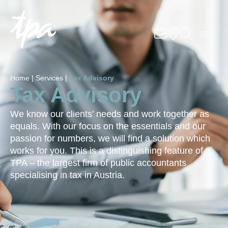
Know-how
Services
Home |
Services |
Tax Advisory
Tax Advisory
Industries
We know our clients’ needs and work together as
About us
equals. With our focus on the essentials and our
passion for numbers, we will find a solution which
Career
works for you. This is a distinguishing feature of
TPA – the largest firm of public accountants
specialising in tax in Austria.
Contact us
Locations