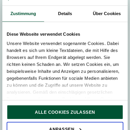
Zustimmung
Details
Über Cookies
Diese Webseite verwendet Cookies
Unsere Website verwendet sogenannte Cookies. Dabei
handelt es sich um kleine Textdateien, die mit Hilfe des
REAL ESTATE
Browsers auf Ihrem Endgerät abgelegt werden. Sie
FUND
richten keinen Schaden an. Wir setzen Cookies ein, um
CONSULTANCY
beispielsweise Inhalte und Anzeigen zu personalisieren,
gegebenenfalls Funktionen für soziale Medien anbieten
zu können und die Zugriffe auf unsere Website zu
analysieren. Gemäß den einschlägigen gesetzlichen
Bestimmungen können wir Cookies auf Ihrem Gerät
speichern, wenn diese für den Betrieb unserer Website
ALLE COOKIES ZULASSEN
unbedingt notwendig sind. Für alle anderen Cookie-Typen
ersuchen wir um Ihre Einwilligung.
Sie können Ihre Einwilligung jederzeit in der
Cookie-
ANPASSEN