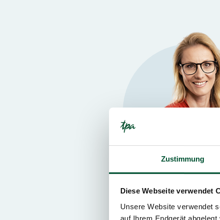
Zustimmung
Diese Webseite verwendet 
Vienna,
Graz
Unsere Website verwendet so
Iris Burgstaller
auf Ihrem Endgerät abgelegt 