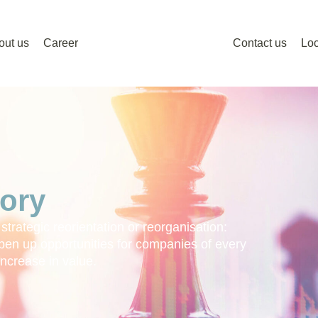
out us
Career
Contact us
Loc
ory
trategic reorientation or reorganisation:
pen up opportunities for companies of every
increase in value.