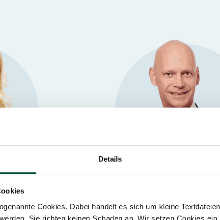
Details
Cookies
München
genannte Cookies. Dabei handelt es sich um kleine Textdateien,
Andreas Fröhlich
werden. Sie richten keinen Schaden an. Wir setzen Cookies ein,