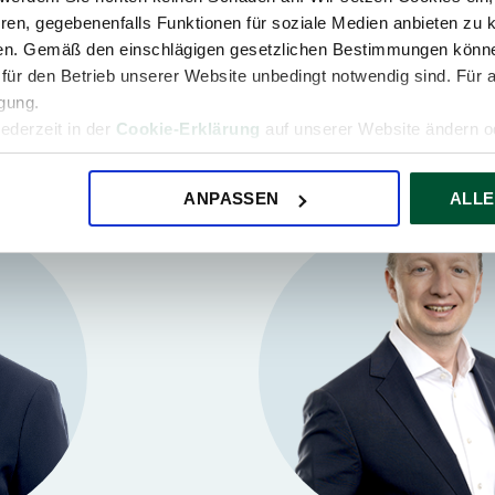
Partner Baker Tilly Deuts
ren, gegebenenfalls Funktionen für soziale Medien anbieten zu k
ren. Gemäß den einschlägigen gesetzlichen Bestimmungen könne
für den Betrieb unserer Website unbedingt notwendig sind. Für 
igung.
jederzeit in der
Cookie-Erklärung
auf unserer Website ändern od
ANPASSEN
ALLE