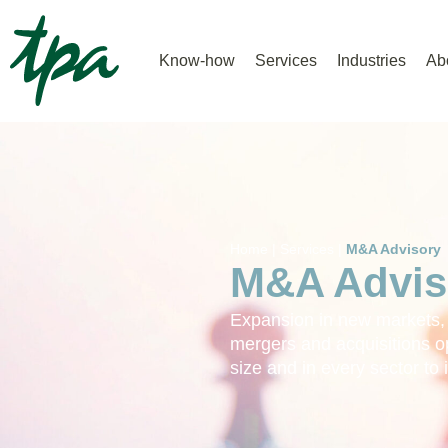
Know-how
Services
Industries
Ab
Home |
Services |
M&A Advisory
M&A Advis
Expansion in new markets, s
mergers and acquisitions o
size and in every sector to 