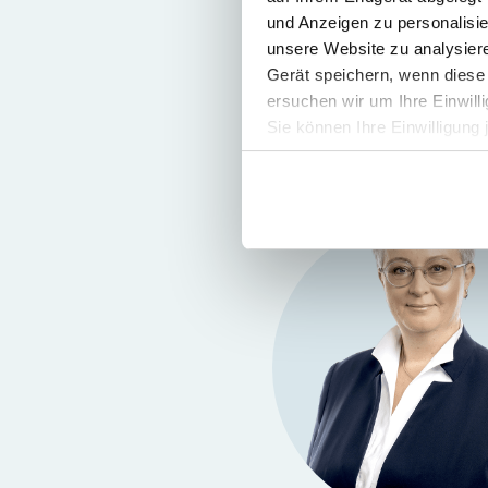
Tax Advisor
Partner
und Anzeigen zu personalisie
unsere Website zu analysie
Gerät speichern, wenn diese 
ersuchen wir um Ihre Einwill
Sie können Ihre Einwilligung 