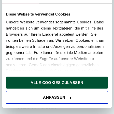
Diese Webseite verwendet Cookies
Unsere Website verwendet sogenannte Cookies. Dabei
handelt es sich um kleine Textdateien, die mit Hilfe des
Browsers auf Ihrem Endgerät abgelegt werden. Sie
richten keinen Schaden an. Wir setzen Cookies ein, um
beispielsweise Inhalte und Anzeigen zu personalisieren,
gegebenenfalls Funktionen für soziale Medien anbieten
zu können und die Zugriffe auf unsere Website zu
analysieren. Gemäß den einschlägigen gesetzlichen
Bestimmungen können wir Cookies auf Ihrem Gerät
speichern, wenn diese für den Betrieb unserer Website
ALLE COOKIES ZULASSEN
unbedingt notwendig sind. Für alle anderen Cookie-Typen
ersuchen wir um Ihre Einwilligung.
Sie können Ihre Einwilligung jederzeit in der
Cookie-
ANPASSEN
Vienna
Erklärung
auf unserer Website ändern oder widerrufen.
Manfred Kunisch