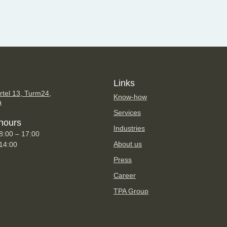
Links
tel 13, Turm24,
Know-how
a
Services
hours
Industries
8:00 – 17:00
About us
 14:00
Press
Career
TPA Group