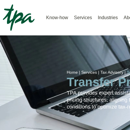
Know-how
Services
Industries
Ab
Home |
Services |
Tax Advisory |
T
Transfer P
TPA provides expert assist
pricing structures, alignin
conditions to optimize tax-re