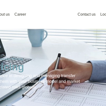
out us
Career
Contact us
Loc
ransfer Pricing
ricing
ance in designing and managing transfer
g them with your business model and market
lated risks globally.