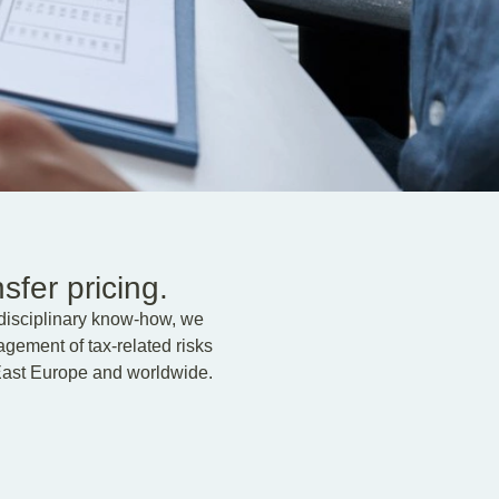
fer pricing.
erdisciplinary know-how, we
agement of tax-related risks
East Europe and worldwide.