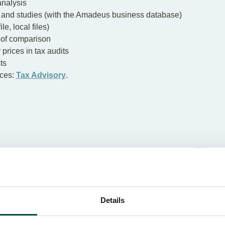
analysis
s and studies (with the Amadeus business database)
e, local files)
 of comparison
 prices in tax audits
ts
ices:
Tax Advisory
.
Details