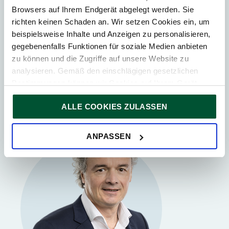
Thomas Haneder
Browsers auf Ihrem Endgerät abgelegt werden. Sie
richten keinen Schaden an. Wir setzen Cookies ein, um
Steuerberater
beispielsweise Inhalte und Anzeigen zu personalisieren,
Partner bei TPA Österreich
gegebenenfalls Funktionen für soziale Medien anbieten
zu können und die Zugriffe auf unsere Website zu
analysieren. Gemäß den einschlägigen gesetzlichen
Bestimmungen können wir Cookies auf Ihrem Gerät
speichern, wenn diese für den Betrieb unserer Website
ALLE COOKIES ZULASSEN
unbedingt notwendig sind. Für alle anderen Cookie-Typen
ersuchen wir um Ihre Einwilligung.
Sie können Ihre Einwilligung jederzeit in der
Cookie-
ANPASSEN
Erklärung
auf unserer Website ändern oder widerrufen.