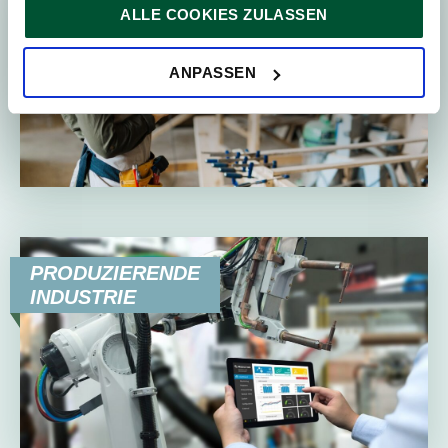
GEWERBE &
ALLE COOKIES ZULASSEN
unbedingt notwendig sind. Für alle anderen Cookie-Typen
HANDWERK
ersuchen wir um Ihre Einwilligung.
Sie können Ihre Einwilligung jederzeit in der
Cookie-
ANPASSEN
Erklärung
auf unserer Website ändern oder widerrufen.
PRODUZIERENDE
INDUSTRIE