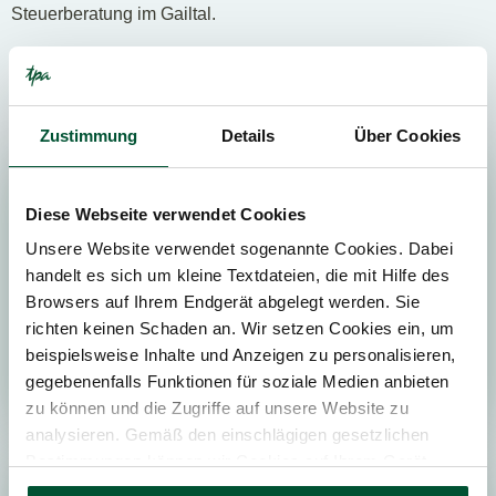
Steuerberatung im Gailtal.
Unsere Branchenexpertise in
Hermagor
Zustimmung
Details
Über Cookies
HANDEL
Diese Webseite verwendet Cookies
Unsere Website verwendet sogenannte Cookies. Dabei
handelt es sich um kleine Textdateien, die mit Hilfe des
Browsers auf Ihrem Endgerät abgelegt werden. Sie
richten keinen Schaden an. Wir setzen Cookies ein, um
beispielsweise Inhalte und Anzeigen zu personalisieren,
gegebenenfalls Funktionen für soziale Medien anbieten
zu können und die Zugriffe auf unsere Website zu
analysieren. Gemäß den einschlägigen gesetzlichen
Bestimmungen können wir Cookies auf Ihrem Gerät
speichern, wenn diese für den Betrieb unserer Website