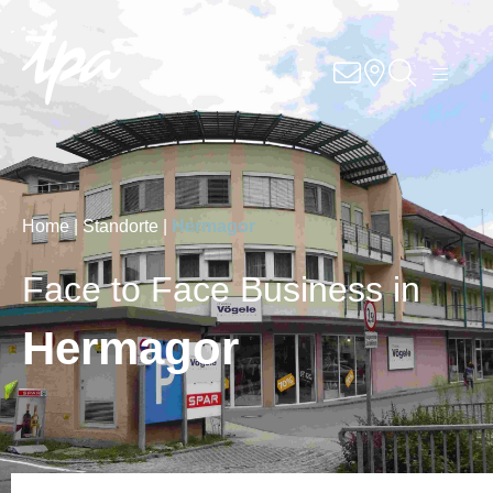
Knowhow
Services
Branchen
Home |
Standorte |
Hermagor
Über Uns
Face to Face Business in
Karriere
Hermagor
Kontakt
Standorte