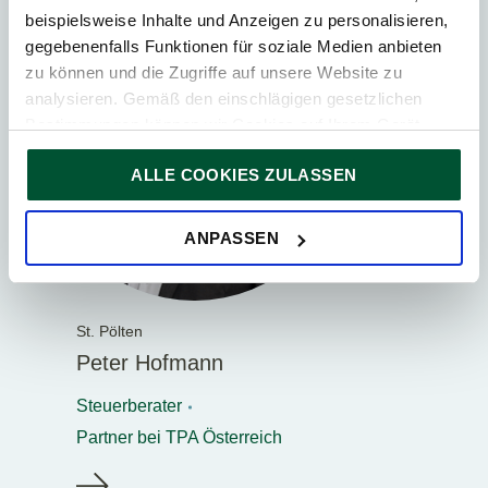
beispielsweise Inhalte und Anzeigen zu personalisieren,
gegebenenfalls Funktionen für soziale Medien anbieten
zu können und die Zugriffe auf unsere Website zu
analysieren. Gemäß den einschlägigen gesetzlichen
Bestimmungen können wir Cookies auf Ihrem Gerät
speichern, wenn diese für den Betrieb unserer Website
ALLE COOKIES ZULASSEN
unbedingt notwendig sind. Für alle anderen Cookie-Typen
ersuchen wir um Ihre Einwilligung.
Sie können Ihre Einwilligung jederzeit in der
Cookie-
ANPASSEN
Erklärung
auf unserer Website ändern oder widerrufen.
St. Pölten
Peter Hofmann
Steuerberater
Partner bei TPA Österreich