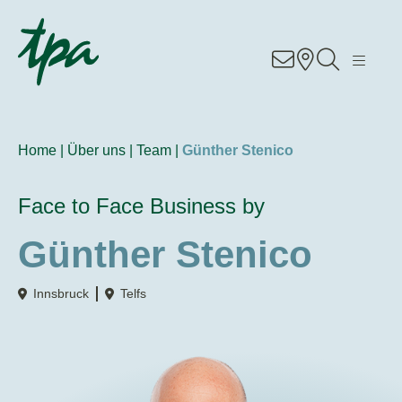
Knowhow
Services
Home |
Über uns |
Team |
Günther Stenico
Branchen
Face to Face Business by
Über Uns
Günther Stenico
Karriere
Innsbruck
Telfs
Kontakt
Standorte