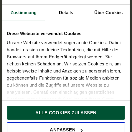
SPEZIALFRAGEN
Zustimmung
Details
Über Cookies
Diese Webseite verwendet Cookies
Unsere Website verwendet sogenannte Cookies. Dabei
handelt es sich um kleine Textdateien, die mit Hilfe des
Browsers auf Ihrem Endgerät abgelegt werden. Sie
14. Juli 2026
News
richten keinen Schaden an. Wir setzen Cookies ein, um
beispielsweise Inhalte und Anzeigen zu personalisieren,
8
Min. Lesedauer
gegebenenfalls Funktionen für soziale Medien anbieten
zu können und die Zugriffe auf unsere Website zu
Neue KESt-Regeln für
analysieren. Gemäß den einschlägigen gesetzlichen
Gesellschafterverrechnungskonten
Bestimmungen können wir Cookies auf Ihrem Gerät
ab 2027
speichern, wenn diese für den Betrieb unserer Website
ALLE COOKIES ZULASSEN
unbedingt notwendig sind. Für alle anderen Cookie-Typen
Von besonderer praktischer Relevanz für
ersuchen wir um Ihre Einwilligung.
Gesellschaften ist eine legistische
Sie können Ihre Einwilligung jederzeit in der
Cookie-
Maßnahme aus dem BBG 2027-2028 im
ANPASSEN