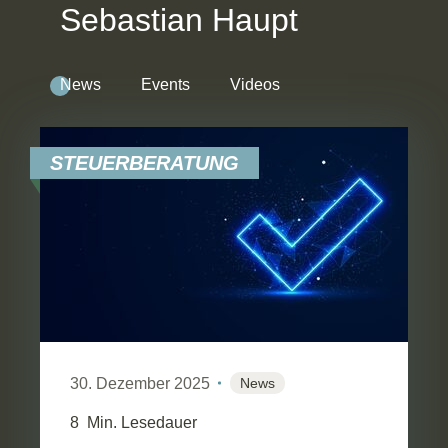
Sebastian Haupt
News
Events
Videos
STEUERBERATUNG
30. Dezember 2025
News
8
Min. Lesedauer