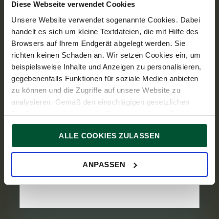
Diese Webseite verwendet Cookies
Unsere Website verwendet sogenannte Cookies. Dabei
handelt es sich um kleine Textdateien, die mit Hilfe des
Browsers auf Ihrem Endgerät abgelegt werden. Sie
richten keinen Schaden an. Wir setzen Cookies ein, um
7. Juli 2025
News
beispielsweise Inhalte und Anzeigen zu personalisieren,
gegebenenfalls Funktionen für soziale Medien anbieten
2
Min. Lesedauer
zu können und die Zugriffe auf unsere Website zu
TPA wächst weiter:
analysieren. Gemäß den einschlägigen gesetzlichen
Steuerberatung Metis wird Teil von
Bestimmungen können wir Cookies auf Ihrem Gerät
TPA
speichern, wenn diese für den Betrieb unserer Website
ALLE COOKIES ZULASSEN
unbedingt notwendig sind. Für alle anderen Cookie-Typen
Wien/Mödling – Die renommierte Mödlinger
ersuchen wir um Ihre Einwilligung.
Steuerberatungskanzlei Metis schließt sich
Sie können Ihre Einwilligung jederzeit in der
Cookie-
ANPASSEN
mit Juli 2025 der TPA Gruppe an. Damit
Erklärung
auf unserer Website ändern oder widerrufen.
setzt TPA seinen Wachstumskurs for...