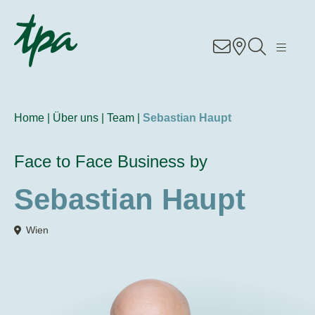
Knowhow
Services
Home |
Über uns |
Team |
Sebastian Haupt
Branchen
Face to Face Business by
Über Uns
Sebastian Haupt
Karriere
Wien
Kontakt
Standorte