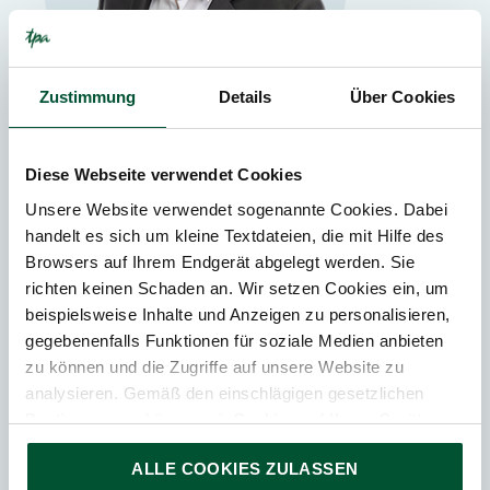
Zustimmung
Details
Über Cookies
St. Pölten
Diese Webseite verwendet Cookies
Peter Hofmann
Unsere Website verwendet sogenannte Cookies. Dabei
handelt es sich um kleine Textdateien, die mit Hilfe des
Steuerberater
Browsers auf Ihrem Endgerät abgelegt werden. Sie
Partner bei TPA Österreich
richten keinen Schaden an. Wir setzen Cookies ein, um
beispielsweise Inhalte und Anzeigen zu personalisieren,
gegebenenfalls Funktionen für soziale Medien anbieten
zu können und die Zugriffe auf unsere Website zu
analysieren. Gemäß den einschlägigen gesetzlichen
Bestimmungen können wir Cookies auf Ihrem Gerät
speichern, wenn diese für den Betrieb unserer Website
ALLE COOKIES ZULASSEN
unbedingt notwendig sind. Für alle anderen Cookie-Typen