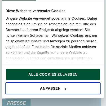
Diese Webseite verwendet Cookies
Unsere Website verwendet sogenannte Cookies. Dabei
25. Juni 2026
News
handelt es sich um kleine Textdateien, die mit Hilfe des
Browsers auf Ihrem Endgerät abgelegt werden. Sie
2
Min. Lesedauer
richten keinen Schaden an. Wir setzen Cookies ein, um
beispielsweise Inhalte und Anzeigen zu personalisieren,
Führende Marke der
gegebenenfalls Funktionen für soziale Medien anbieten
Immobilienbranche 2026
zu können und die Zugriffe auf unsere Website zu
Die TPA Group wurde bei den diesjährigen Real
analysieren. Gemäß den einschlägigen gesetzlichen
Estate Brand Awards des European Real Estate
Bestimmungen können wir Cookies auf Ihrem Gerät
Brand Institute (EUREB) erneut als „Strongest
speichern, wenn diese für den Betrieb unserer Website
Brand: Analysts &...
ALLE COOKIES ZULASSEN
unbedingt notwendig sind. Für alle anderen Cookie-Typen
ersuchen wir um Ihre Einwilligung.
Sie können Ihre Einwilligung jederzeit in der
Cookie-
ANPASSEN
Erklärung
auf unserer Website ändern oder widerrufen.
PRESSE