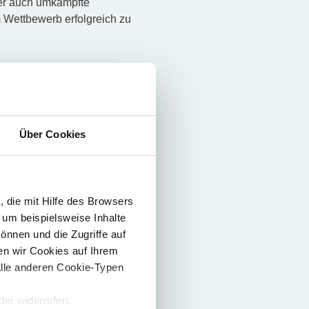
ber auch umkämpfte
Wettbewerb erfolgreich zu
elindustrie und dem
sparenz europaweit ein
Über Cookies
 Richtlinien zur Verfügung
ganz Europa!
 die mit Hilfe des Browsers
 um beispielsweise Inhalte
en
.
önnen und die Zugriffe auf
n wir Cookies auf Ihrem
alle anderen Cookie-Typen
er widerrufen.