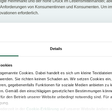
tigte Heimmarkt und der hohe Druck im Lebensmittelhandel; a
e Anforderungen von Konsumentinnen und Konsumenten. Um im 
ovationen erforderlich.
ansparenz in ganz Europa
 Erfahrung in der Betreuung von Unternehmen in der Lebensmitt
ergangenen Jahren sind Herkunft, Qualitätssicherung und Tran
Details
r stellen Ihnen unsere Expertise zu den neuesten steuerlichen
 Niveau; in Österreich, aber auch über die Grenzen hinaus in 
 12 Ländern vor Ort
Cookies
genannte Cookies. Dabei handelt es sich um kleine Textdateien,
werden. Sie richten keinen Schaden an. Wir setzen Cookies ein,
und im Handeln. Erfahren Sie mehr über die weiteren
Branch
ren, gegebenenfalls Funktionen für soziale Medien anbieten zu k
ren. Gemäß den einschlägigen gesetzlichen Bestimmungen könne
für den Betrieb unserer Website unbedingt notwendig sind. Für 
igung.
jederzeit in der
Cookie-Erklärung
auf unserer Website ändern od