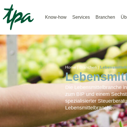
Know-how
Services
Branchen
Üb
Home |
Branchen |
Lebensmittel
Lebensmit
Die Lebensmittelbranche in
zum BIP und einem Sechstel 
spezialisierter Steuerbera
Lebensmittelbranche.