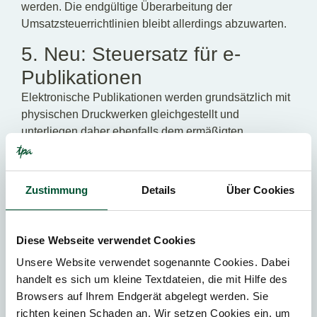
werden. Die endgültige Überarbeitung der
Umsatzsteuerrichtlinien bleibt allerdings abzuwarten.
5. Neu: Steuersatz für e-
Publikationen
Elektronische Publikationen werden grundsätzlich mit
physischen Druckwerken gleichgestellt und
unterliegen daher ebenfalls dem ermäßigten
Steuersatz von 10%, sofern sie nicht vollständig oder
im Wesentlichen aus Video- oder Musikinhalten
bestehen oder Werbezwecken dienen.
Zustimmung
Details
Über Cookies
Recherchedatenbanken sind nicht vom ermäßigten
Steuersatz umfasst.
Diese Webseite verwendet Cookies
6. Vorsteuerabzug für e-Bikes
Unsere Website verwendet sogenannte Cookies. Dabei
Für Krafträder mit einem CO2-Emissionswert von 0
handelt es sich um kleine Textdateien, die mit Hilfe des
g/km ist ein Vorsteuerabzug unter den allgemeinen
Browsers auf Ihrem Endgerät abgelegt werden. Sie
Voraussetzungen möglich. Dies betrifft beispielsweise
richten keinen Schaden an. Wir setzen Cookies ein, um