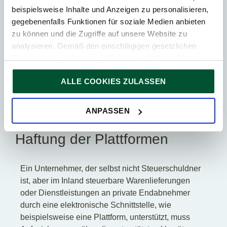
Motorfahrräder, Motorräder mit Beiwagen, Quads,
beispielsweise Inhalte und Anzeigen zu personalisieren,
Elektrofahrräder und Selbstbalance-Roller mit
gegebenenfalls Funktionen für soziale Medien anbieten
ausschließlich elektrischem oder
zu können und die Zugriffe auf unsere Website zu
elektrohydraulischem Antrieb.
analysieren. Gemäß den einschlägigen gesetzlichen
TPA Tipp zu eBikes
Bestimmungen können wir Cookies auf Ihrem Gerät
speichern, wenn diese für den Betrieb unserer Website
Weitere Ausführungen finden Sie in unserem
ALLE COOKIES ZULASSEN
unbedingt notwendig sind. Für alle anderen Cookie-Typen
Newsletter 09/2019
im Artikel:
Das bringt die
ersuchen wir um Ihre Einwilligung.
Steuerreform für Unternehmer
Sie können Ihre Einwilligung jederzeit in der
Cookie-
ANPASSEN
7. Aufzeichnungspflichten und
Erklärung
auf unserer Website ändern oder widerrufen.
Haftung der Plattformen
Ein Unternehmer, der selbst nicht Steuerschuldner
ist, aber im Inland steuerbare Warenlieferungen
oder Dienstleistungen an private Endabnehmer
durch eine elektronische Schnittstelle, wie
beispielsweise eine Plattform, unterstützt, muss