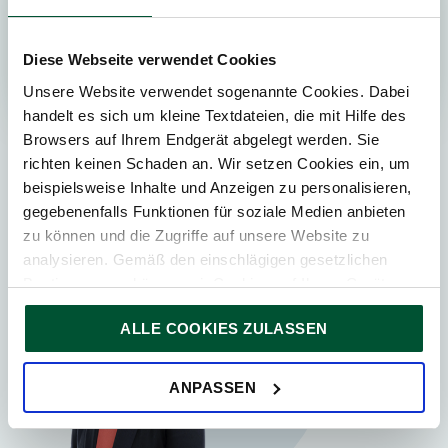
Diese Webseite verwendet Cookies
Unsere Website verwendet sogenannte Cookies. Dabei
handelt es sich um kleine Textdateien, die mit Hilfe des
Browsers auf Ihrem Endgerät abgelegt werden. Sie
Kontaktieren Sie
richten keinen Schaden an. Wir setzen Cookies ein, um
beispielsweise Inhalte und Anzeigen zu personalisieren,
gegebenenfalls Funktionen für soziale Medien anbieten
zu können und die Zugriffe auf unsere Website zu
analysieren. Gemäß den einschlägigen gesetzlichen
Bestimmungen können wir Cookies auf Ihrem Gerät
speichern, wenn diese für den Betrieb unserer Website
ALLE COOKIES ZULASSEN
unbedingt notwendig sind. Für alle anderen Cookie-Typen
ersuchen wir um Ihre Einwilligung.
Sie können Ihre Einwilligung jederzeit in der
Cookie-
ANPASSEN
Erklärung
auf unserer Website ändern oder widerrufen.