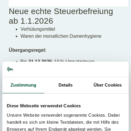
Neue echte Steuerbefreiung
ab 1.1.2026
Verhütungsmittel
Waren der monatlichen Damenhygiene
Übergangsregel:
Bis
31.12.2025
: 10 % Umsatzsteuer
Ab
2026
: echte Steuerbefreiung (kein
Vorsteuerabzug!)
Zustimmung
Details
Über Cookies
Es ist auf den Zeitpunkt der Lieferung abzustellen.
Vorher geleistete Anzahlungen mit Umsatzsteuer
können im Lieferzeitpunkt korrigiert werden
Diese Webseite verwendet Cookies
Unsere Website verwendet sogenannte Cookies. Dabei
handelt es sich um kleine Textdateien, die mit Hilfe des
Browsers auf Ihrem Endgerät abgelegt werden. Sie