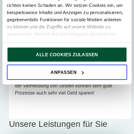
TPA Tipp
richten keinen Schaden an. Wir setzen Cookies ein, um
Nutzen Sie den Wartungserlass als Anlass für
beispielsweise Inhalte und Anzeigen zu personalisieren,
einen
USt‑Check
Ihrer Prozesse – insbesondere
gegebenenfalls Funktionen für soziale Medien anbieten
bei:
zu können und die Zugriffe auf unsere Website zu
analysieren. Gemäß den einschlägigen gesetzlichen
Vertragsgestaltung
Bestimmungen können wir Cookies auf Ihrem Gerät
Liefer- und Leistungsprozessen
speichern, wenn diese für den Betrieb unserer Website
Rechnungslegung
ALLE COOKIES ZULASSEN
unbedingt notwendig sind. Für alle anderen Cookie-Typen
Förderungen & Zuschüssen
ersuchen wir um Ihre Einwilligung.
Sonderthemen (PV, Krypto, E‑Mobilität)
Sie können Ihre Einwilligung jederzeit in der
Cookie-
ANPASSEN
Erklärung
auf unserer Website ändern oder widerrufen.
Ihr TPA-Berater unterstützt Sie dabei gerne. Neben
der Vermeidung von Strafen können sehr gute
Prozesse auch sehr viel Geld sparen!
Unsere Leistungen für Sie