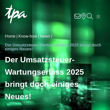
Knowhow
Services
Home |
Know-how |
News |
Branchen
Der Umsatzsteuer-Wartungserlass 2025 bringt doch
einiges Neues!
Über Uns
Der Umsatzsteuer-
Wartungserlass 2025
Karriere
bringt doch einiges
Kontakt
Neues!
Standorte