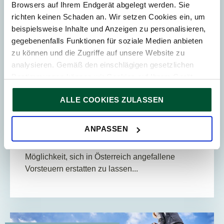
Browsers auf Ihrem Endgerät abgelegt werden. Sie
richten keinen Schaden an. Wir setzen Cookies ein, um
beispielsweise Inhalte und Anzeigen zu personalisieren,
gegebenenfalls Funktionen für soziale Medien anbieten
zu können und die Zugriffe auf unsere Website zu
19. Mai 2026
News
analysieren. Gemäß den einschlägigen gesetzlichen
Bestimmungen können wir Cookies auf Ihrem Gerät
3
Min. Lesedauer
speichern, wenn diese für den Betrieb unserer Website
ALLE COOKIES ZULASSEN
Vorsteuerrückerstattung 2025 für
unbedingt notwendig sind. Für alle anderen Cookie-Typen
Drittländer – am 1. Juli ist es zu spät
ersuchen wir um Ihre Einwilligung.
Sie können Ihre Einwilligung jederzeit in der
Cookie-
ANPASSEN
Unternehmen mit Sitz in einem Drittland haben
Erklärung
auf unserer Website ändern oder widerrufen.
unter bestimmten Voraussetzungen die
Möglichkeit, sich in Österreich angefallene
Vorsteuern erstatten zu lassen...