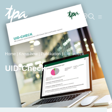
Knowhow
Services
Branchen
Home |
Know-how |
Publikation |
UID-Check
Über Uns
UID-Check
Karriere
Kontakt
Standorte