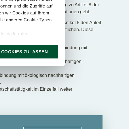
m 6. Juli 2021 eine Ergänzung zu Artikel 8 der
önnen und die Zugriffe auf
verfügungstellung dieser Informationen geht.
n wir Cookies auf Ihrem
alle anderen Cookie-Typen
chteten Unternehmen haben laut Artikel 8 den Anteil
von definierten KPIs zu veröffentlichen. Diese
er widerrufen.
ten und Dienstleistungen in Verbindung mit
 COOKIES ZULASSEN
en
n Verbindung mit ökologisch nachhaltigen
rbindung mit ökologisch nachhaltigen
.
haftstätigkeit im Einzelfall weiter