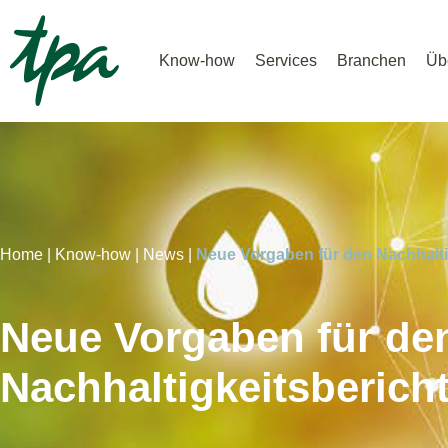
Know-how
Services
Branchen
Üb
Home |
Know-how |
News |
Neue Vorgaben für den Nachhalti
Neue Vorgaben für de
Nachhaltigkeitsberich