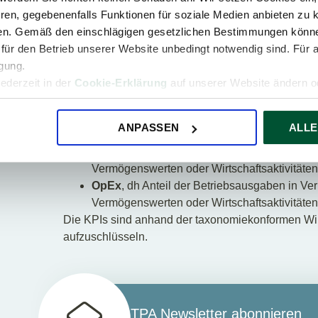
Vermögenswerte. Die Europäische Kommission hat a
ren, gegebenenfalls Funktionen für soziale Medien anbieten zu k
EU-Taxonomie veröffentlicht, in dem es um die Zur
ren. Gemäß den einschlägigen gesetzlichen Bestimmungen könne
für den Betrieb unserer Website unbedingt notwendig sind. Für 
Die zur nichtfinanziellen Berichterstattung verpfli
igung.
taxonomiekonformer Wirtschaftsaktivitäten in Form 
jederzeit in der
Cookie-Erklärung
auf unserer Website ändern od
Leistungskennzahlen sind
Umsatz
, dh Anteil des Umsatzes von Produk
ANPASSEN
ALLE
ökologisch nachhaltigen Wirtschaftsaktivität
CapEx
, dh Anteil der Gesamtinvestitionen i
Vermögenswerten oder Wirtschaftsaktivitäten
OpEx
, dh Anteil der Betriebsausgaben in Ve
Vermögenswerten oder Wirtschaftsaktivitäten
Die KPIs sind anhand der taxonomiekonformen Wirtsc
aufzuschlüsseln.
TPA Newsletter abonnieren