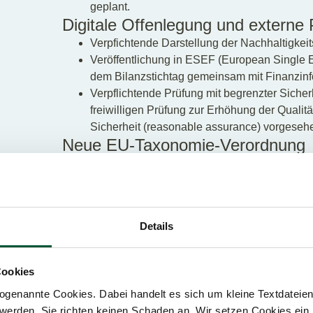
geplant.
Digitale Offenlegung und externe P
Verpfichtende Darstellung der Nachhaltigkeit
Veröffentlichung in ESEF (European Single E
dem Bilanzstichtag gemeinsam mit Finanzin
Verpflichtende Prüfung mit begrenzter Sicherh
freiwilligen Prüfung zur Erhöhung der Qualität.
Sicherheit (reasonable assurance) vorgeseh
Neue EU-Taxonomie-Verordnung
Durch ein verpflichtendes, einheitliches Klassifi
der nicht-finanziellen Berichterstattung erstmals 
Ausmaß sie einen Beitrag zu den Umweltzielen der
zur neuen EU Taxonomie-Verordnung
Details
Finanzmarktteilnehmer und Finanzberater (Krediti
Verwaltungsgesellschaften, Analgeberater etc) sind
Cookies
Internetseiten Informationen zur Einbeziehung von 
Investitionsentscheidungen und Beratungstätigkeit
genannte Cookies. Dabei handelt es sich um kleine Textdateien,
Informationen zur Klima- und Umweltleistung der 
werden. Sie richten keinen Schaden an. Wir setzen Cookies ein,