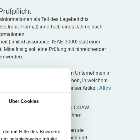
rüfpflicht
sinformationen als Teil des Lageberichts
lectronic Format) innerhalb eines Jahres nach
formationen
eit (limited assurance, ISAE 3000) statt einer
 Mittelfristig soll eine Prüfung mit hinreichender
en werden.
kationssystem haben die betroffenen Unternehmen in
für das Geschäftsjahr 2021 anzugeben, in welchem
 EU leisten. Siehe näher dazu unser Artikel:
Alles
Über Cookies
nstitute, Versicherungen, AIF- und OGAW-
 beispielsweise verpflichtet auf ihren
Nachhaltigkeitsrisiken bei ihren
en bereitzuhalten. Dafür benötigen sie
 die mit Hilfe des Browsers
von ihnen finanzierten Unternehmen und
 um beispielsweise Inhalte