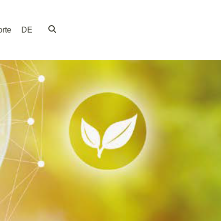
rte
DE