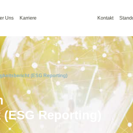
er Uns
Karriere
Kontakt
Stando
gkeitsbericht (ESG Reporting)
n
t (ESG Reporting)