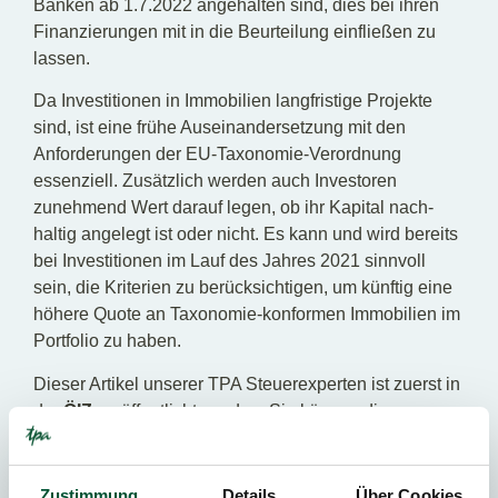
Banken ab 1.7.2022 angehalten sind, dies bei ihren
Finanzierungen mit in die Beurteilung einfließen zu
lassen.
Da Investitionen in Immobilien langfristige Projekte
sind, ist eine frühe Auseinandersetzung mit den
Anforderungen der EU-Taxonomie-Verordnung
essenziell. Zusätzlich werden auch Investoren
zunehmend Wert darauf legen, ob ihr Kapital nach-
haltig angelegt ist oder nicht. Es kann und wird bereits
bei Investitionen im Lauf des Jahres 2021 sinnvoll
sein, die Kriterien zu berücksichtigen, um künftig eine
höhere Quote an Taxonomie-konformen Immobilien im
Portfolio zu haben.
Dieser Artikel unserer TPA Steuerexperten ist zuerst in
der
ÖIZ
veröffentlicht worden. Sie können die
Österreichische Immobilienzeitung hier
abonnieren.
Wenn Sie noch Fragen zur neuen
EU-Taxonomie-
Verordnung
haben, kontaktieren Sie unsere Experten!
Zustimmung
Details
Über Cookies