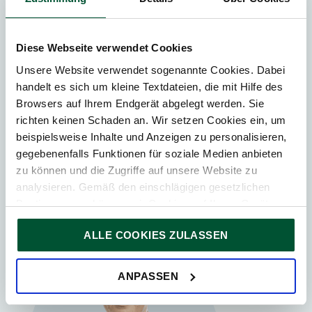
Alle aktuellen News
Alles zu den Energiegemeinschaften des
Diese Webseite verwendet Cookies
EAG
Unsere Website verwendet sogenannte Cookies. Dabei
Alle Immobilien- News
handelt es sich um kleine Textdateien, die mit Hilfe des
Informieren Sie sich über unsere
Services bei
Browsers auf Ihrem Endgerät abgelegt werden. Sie
Immoblienfonds
richten keinen Schaden an. Wir setzen Cookies ein, um
Nachhaltigkeitsbericht: Alles zum ESG
beispielsweise Inhalte und Anzeigen zu personalisieren,
Reporting für Unternehmen
gegebenenfalls Funktionen für soziale Medien anbieten
zu können und die Zugriffe auf unsere Website zu
Kontaktieren Sie
analysieren. Gemäß den einschlägigen gesetzlichen
Bestimmungen können wir Cookies auf Ihrem Gerät
speichern, wenn diese für den Betrieb unserer Website
ALLE COOKIES ZULASSEN
unbedingt notwendig sind. Für alle anderen Cookie-Typen
ersuchen wir um Ihre Einwilligung.
Sie können Ihre Einwilligung jederzeit in der
Cookie-
ANPASSEN
Erklärung
auf unserer Website ändern oder widerrufen.