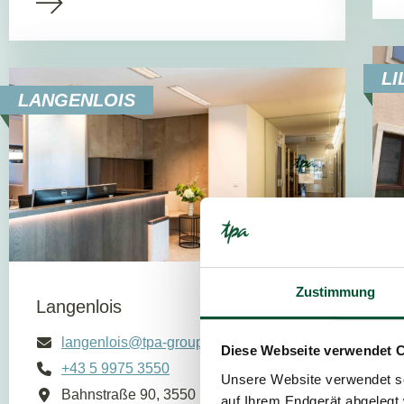
LI
LANGENLOIS
Zustimmung
Langenlois
langenlois@tpa-group.at
Diese Webseite verwendet 
+43 5 9975 3550
Unsere Website verwendet so
Bahnstraße 90, 3550 Langenlois
auf Ihrem Endgerät abgelegt 