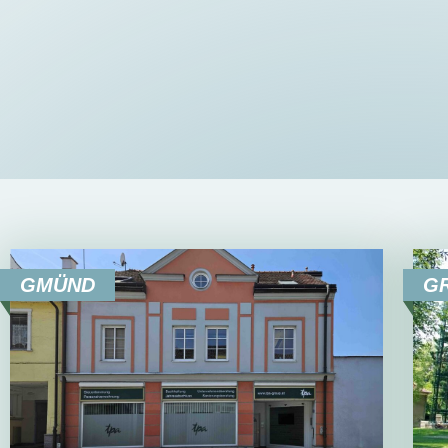
GMÜND
G