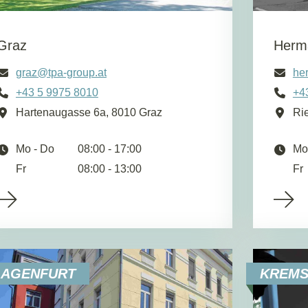
Graz
Herm
graz@tpa-group.at
he
+43 5 9975 8010
+4
Hartenaugasse 6a, 8010 Graz
Ri
Mo - Do
08:00 - 17:00
Mo
Fr
08:00 - 13:00
Fr
LAGENFURT
KREM