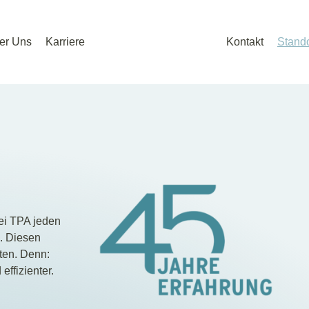
er Uns
Karriere
Kontakt
Stando
ei TPA jeden
g. Diesen
ten. Denn:
ffizienter.