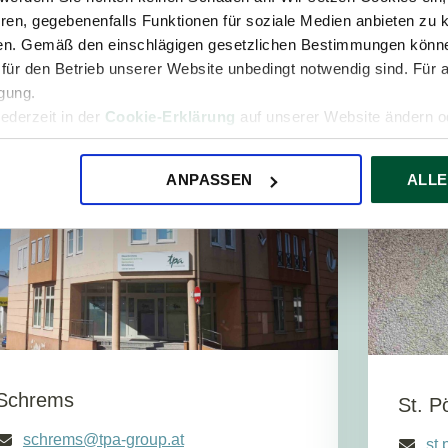
Mo - Fr
08:00 - 13:00
ren, gegebenenfalls Funktionen für soziale Medien anbieten zu k
Fr
ren. Gemäß den einschlägigen gesetzlichen Bestimmungen könne
für den Betrieb unserer Website unbedingt notwendig sind. Für 
igung.
jederzeit in der
Cookie-Erklärung
auf unserer Website ändern od
CHREMS
ST. PÖ
ANPASSEN
ALLE
Schrems
St. P
schrems@tpa-group.at
st