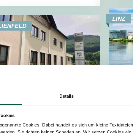
LINZ
LIENFELD
Linz
Lilienfeld
Details
li
lilienfeld@tpa-group.at
+4
+43 5 9975 3180
Cookies
Fr
Liese Prokop Straße 4, 3180 Lilienfeld
genannte Cookies. Dabei handelt es sich um kleine Textdateien,
Mo
werden. Sie richten keinen Schaden an. Wir setzen Cookies ein,