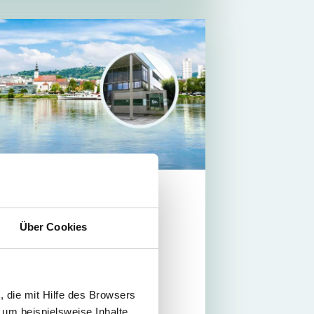
Über Cookies
nz@tpa-group.at
3 5 9975 4030
anzosenhausweg 47, 4030 Linz
 die mit Hilfe des Browsers
 - Do
08:00 - 17:00
 um beispielsweise Inhalte