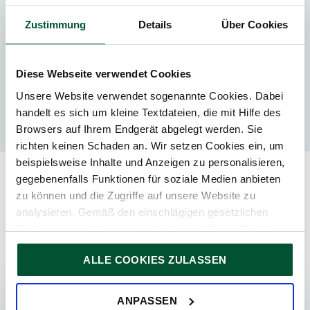
Laufende Steuerberatung
Zustimmung
Details
Über Cookies
Kontakt
Diese Webseite verwendet Cookies
Unsere Website verwendet sogenannte Cookies. Dabei
Birgit Perkounig
handelt es sich um kleine Textdateien, die mit Hilfe des
Browsers auf Ihrem Endgerät abgelegt werden. Sie
richten keinen Schaden an. Wir setzen Cookies ein, um
beispielsweise Inhalte und Anzeigen zu personalisieren,
gegebenenfalls Funktionen für soziale Medien anbieten
zu können und die Zugriffe auf unsere Website zu
Ähnliche Beiträge
analysieren. Gemäß den einschlägigen gesetzlichen
Bestimmungen können wir Cookies auf Ihrem Gerät
speichern, wenn diese für den Betrieb unserer Website
ALLE COOKIES ZULASSEN
unbedingt notwendig sind. Für alle anderen Cookie-Typen
News
Publikationen
Videos
ersuchen wir um Ihre Einwilligung.
Sie können Ihre Einwilligung jederzeit in der
Cookie-
ANPASSEN