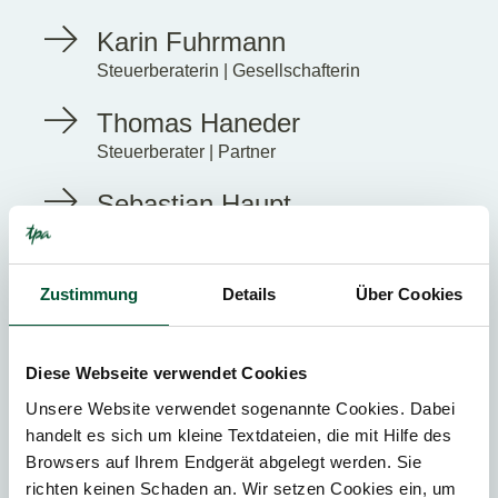
Karin Fuhrmann
Steuerberaterin | Gesellschafterin
Thomas Haneder
Steuerberater | Partner
Sebastian Haupt
Steuerberater | Partner
Petr Karpeles
Zustimmung
Details
Über Cookies
Steuerberater | Partner
Gerald Kerbl
Diese Webseite verwendet Cookies
Steuerberater | Partner
Unsere Website verwendet sogenannte Cookies. Dabei
handelt es sich um kleine Textdateien, die mit Hilfe des
Christian Kohn
Browsers auf Ihrem Endgerät abgelegt werden. Sie
Steuerberater | Partner
richten keinen Schaden an. Wir setzen Cookies ein, um