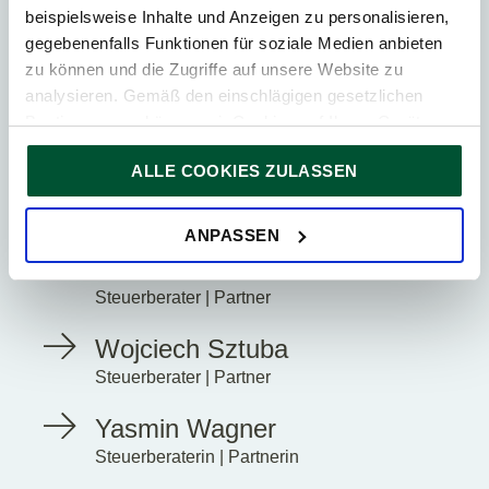
beispielsweise Inhalte und Anzeigen zu personalisieren,
Leopold Kühmayer
gegebenenfalls Funktionen für soziale Medien anbieten
Steuerberater | Partner
zu können und die Zugriffe auf unsere Website zu
analysieren. Gemäß den einschlägigen gesetzlichen
Melanie Mischkreu
Bestimmungen können wir Cookies auf Ihrem Gerät
Steuerberaterin | Partnerin
speichern, wenn diese für den Betrieb unserer Website
ALLE COOKIES ZULASSEN
unbedingt notwendig sind. Für alle anderen Cookie-Typen
Renate Pilz
ersuchen wir um Ihre Einwilligung.
Steuerberaterin | Partnerin
Sie können Ihre Einwilligung jederzeit in der
Cookie-
ANPASSEN
Erklärung
auf unserer Website ändern oder widerrufen.
Erich Resch
Steuerberater | Partner
Wojciech Sztuba
Steuerberater | Partner
Yasmin Wagner
Steuerberaterin | Partnerin