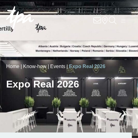
Knowhow
Services
Branchen
Home |
Know-how |
Events |
Expo Real 2026
Über Uns
Expo Real 2026
Karriere
Kontakt
Standorte