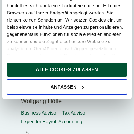
handelt es sich um kleine Textdateien, die mit Hilfe des
Browsers auf Ihrem Endgerät abgelegt werden. Sie
richten keinen Schaden an. Wir setzen Cookies ein, um
beispielsweise Inhalte und Anzeigen zu personalisieren,
gegebenenfalls Funktionen für soziale Medien anbieten
zu können und die Zugriffe auf unsere Website zu
analysieren. Gemäß den einschlägigen gesetzlichen
Bestimmungen können wir Cookies auf Ihrem Gerät
speichern, wenn diese für den Betrieb unserer Website
ALLE COOKIES ZULASSEN
unbedingt notwendig sind. Für alle anderen Cookie-Typen
ersuchen wir um Ihre Einwilligung.
Sie können Ihre Einwilligung jederzeit in der
Cookie-
ANPASSEN
Erklärung
auf unserer Website ändern oder widerrufen.
Vienna
Wolfgang Höfle
Business Advisor
Tax Advisor
Expert for Payroll Accounting