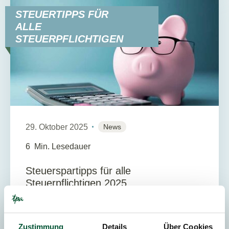
STEUERTIPPS FÜR
ALLE
STEUERPFLICHTIGEN
29. Oktober 2025
News
6
Min. Lesedauer
Steuerspartipps für alle
Steuerpflichtigen 2025
Wer 2025 seine private Steuerlast rechtzeitig und
rechtssicher optimieren möchte, findet hier einen
Zustimmung
Details
Über Cookies
kompakten Überblick über die wichtigsten