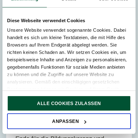
Steuersparmaßnah...
Diese Webseite verwendet Cookies
Unsere Website verwendet sogenannte Cookies. Dabei
handelt es sich um kleine Textdateien, die mit Hilfe des
PERSONAL-
Browsers auf Ihrem Endgerät abgelegt werden. Sie
VERRECHNUNG
richten keinen Schaden an. Wir setzen Cookies ein, um
beispielsweise Inhalte und Anzeigen zu personalisieren,
gegebenenfalls Funktionen für soziale Medien anbieten
zu können und die Zugriffe auf unsere Website zu
analysieren. Gemäß den einschlägigen gesetzlichen
Bestimmungen können wir Cookies auf Ihrem Gerät
speichern, wenn diese für den Betrieb unserer Website
ALLE COOKIES ZULASSEN
unbedingt notwendig sind. Für alle anderen Cookie-Typen
ersuchen wir um Ihre Einwilligung.
18. Juni 2025
News
Sie können Ihre Einwilligung jederzeit in der
Cookie-
ANPASSEN
4
Min. Lesedauer
Erklärung
auf unserer Website ändern oder widerrufen.