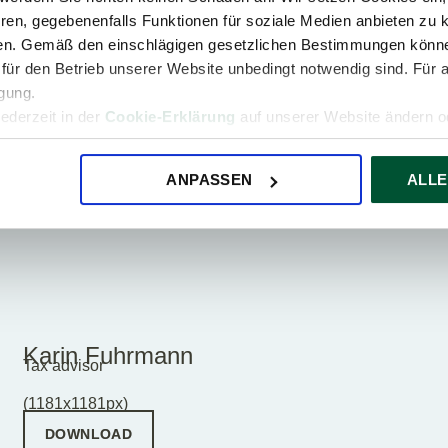
ren, gegebenenfalls Funktionen für soziale Medien anbieten zu k
ren. Gemäß den einschlägigen gesetzlichen Bestimmungen könne
für den Betrieb unserer Website unbedingt notwendig sind. Für 
igung.
jederzeit in der
Cookie-Erklärung
auf unserer Website ändern od
René Ebenwaldner
Tax advisor
(1181x1181px)
ANPASSEN
ALLE
DOWNLOAD
Karin Fuhrmann
Tax advisor
(1181x1181px)
DOWNLOAD