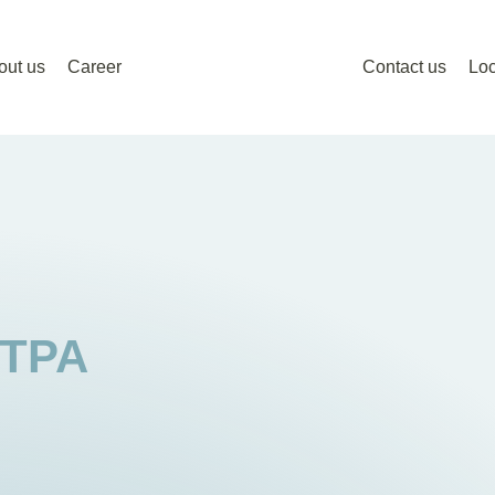
out us
Career
Contact us
Loc
 TPA