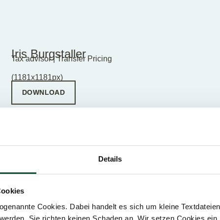
Iris Burgstaller
Tax advisor | Transfer Pricing
(1181x1181px)
DOWNLOAD
Details
Anja Cupal
Tax advisor
Cookies
(1181x1181px)
DOWNLOAD
genannte Cookies. Dabei handelt es sich um kleine Textdateien,
werden. Sie richten keinen Schaden an. Wir setzen Cookies ein,