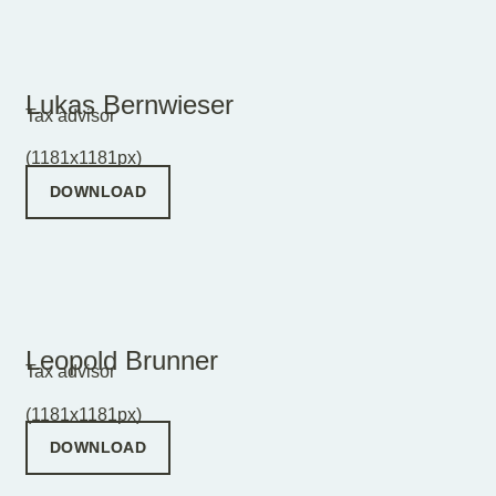
Lukas Bernwieser
Tax advisor
(1181x1181px)
DOWNLOAD
Leopold Brunner
Tax advisor
(1181x1181px)
DOWNLOAD