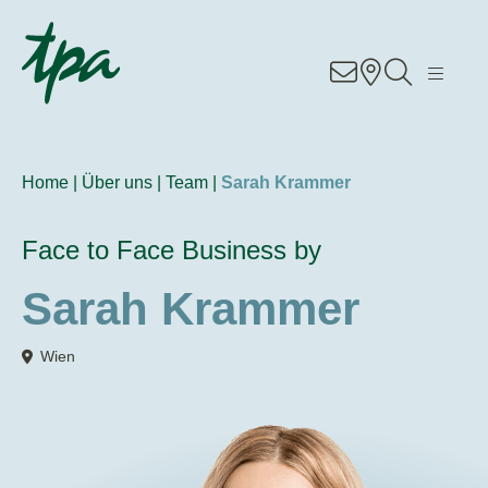
Knowhow
Services
Home |
Über uns |
Team |
Sarah Krammer
Branchen
Face to Face Business by
Über Uns
Sarah Krammer
Karriere
Wien
Kontakt
Standorte