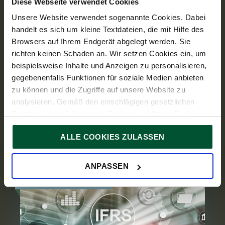
Diese Webseite verwendet Cookies
27. April 2026
News
Unsere Website verwendet sogenannte Cookies. Dabei
7
Min. Lesedauer
handelt es sich um kleine Textdateien, die mit Hilfe des
Browsers auf Ihrem Endgerät abgelegt werden. Sie
IFRS-Update Q1-2026
richten keinen Schaden an. Wir setzen Cookies ein, um
beispielsweise Inhalte und Anzeigen zu personalisieren,
Nachstehend finden Sie einen Überblick
gegebenenfalls Funktionen für soziale Medien anbieten
über die Entwicklungen neuer und
zu können und die Zugriffe auf unsere Website zu
geänderter Standards, Interpretationen und
analysieren. Gemäß den einschlägigen gesetzlichen
Stellungnahmen innerhalb der
Bestimmungen können wir Cookies auf Ihrem Gerät
international...
speichern, wenn diese für den Betrieb unserer Website
ALLE COOKIES ZULASSEN
unbedingt notwendig sind. Für alle anderen Cookie-Typen
ersuchen wir um Ihre Einwilligung.
Sie können Ihre Einwilligung jederzeit in der
Cookie-
ANPASSEN
Erklärung
auf unserer Website ändern oder widerrufen.
IFRS ADVISORY