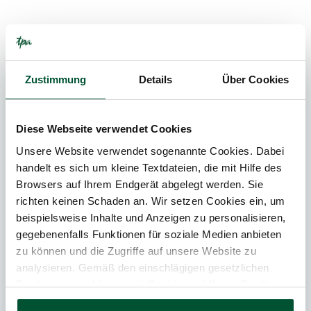
News
Publikationen
Events
Videos
Zustimmung
Details
Über Cookies
IMMOBILIEN-
TRANSAKTIONEN
Diese Webseite verwendet Cookies
Unsere Website verwendet sogenannte Cookies. Dabei
handelt es sich um kleine Textdateien, die mit Hilfe des
Browsers auf Ihrem Endgerät abgelegt werden. Sie
richten keinen Schaden an. Wir setzen Cookies ein, um
beispielsweise Inhalte und Anzeigen zu personalisieren,
gegebenenfalls Funktionen für soziale Medien anbieten
zu können und die Zugriffe auf unsere Website zu
Update
analysieren. Gemäß den einschlägigen gesetzlichen
30. Juli 2026
News
Bestimmungen können wir Cookies auf Ihrem Gerät
speichern, wenn diese für den Betrieb unserer Website
4
Min. Lesedauer