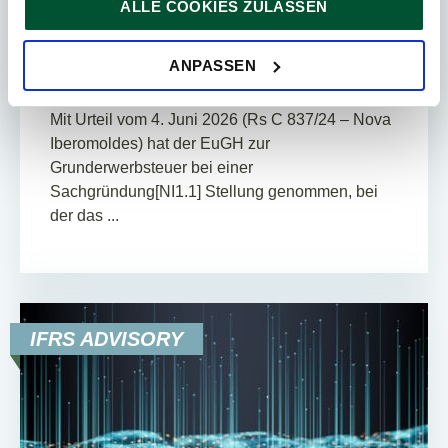
ALLE COOKIES ZULASSEN
unbedingt notwendig sind. Für alle anderen Cookie-Typen
EUGH „Nova Iberomoldes“ – BMF klärt
ersuchen wir um Ihre Einwilligung.
Grunderwerbsteuer bei
Sie können Ihre Einwilligung jederzeit in der
Cookie-
ANPASSEN
Umstrukturierungen
Erklärung
auf unserer Website ändern oder widerrufen.
Mit Urteil vom 4. Juni 2026 (Rs C 837/24 – Nova
Iberomoldes) hat der EuGH zur
Grunderwerbsteuer bei einer
Sachgründung[NI1.1] Stellung genommen, bei
der das ...
IFRS ADVISORY