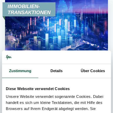
IMMOBILIEN-
TRANSAKTIONEN
Update
30. Juli 2026
News
Zustimmung
Details
Über Cookies
4
Min. Lesedauer
Diese Webseite verwendet Cookies
EUGH „Nova Iberomoldes“ – BMF klärt
Unsere Website verwendet sogenannte Cookies. Dabei
Grunderwerbsteuer bei
handelt es sich um kleine Textdateien, die mit Hilfe des
Umstrukturierungen
Browsers auf Ihrem Endgerät abgelegt werden. Sie