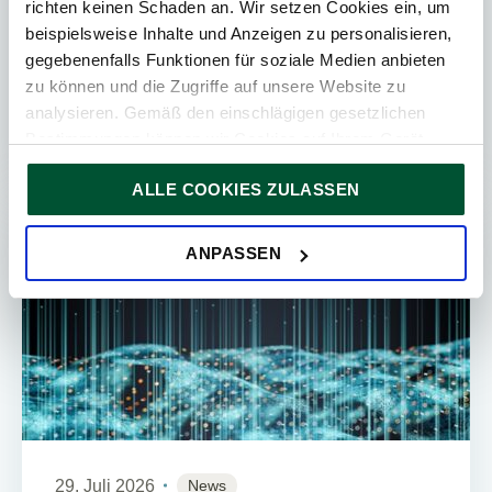
Mit Urteil vom 4. Juni 2026 (Rs C 837/24 – Nova
richten keinen Schaden an. Wir setzen Cookies ein, um
Iberomoldes) hat der EuGH zur
beispielsweise Inhalte und Anzeigen zu personalisieren,
Grunderwerbsteuer bei einer
gegebenenfalls Funktionen für soziale Medien anbieten
Sachgründung[NI1.1] Stellung genommen, bei
zu können und die Zugriffe auf unsere Website zu
der das ...
analysieren. Gemäß den einschlägigen gesetzlichen
Bestimmungen können wir Cookies auf Ihrem Gerät
speichern, wenn diese für den Betrieb unserer Website
ALLE COOKIES ZULASSEN
unbedingt notwendig sind. Für alle anderen Cookie-Typen
ersuchen wir um Ihre Einwilligung.
IFRS ADVISORY
Sie können Ihre Einwilligung jederzeit in der
Cookie-
ANPASSEN
Erklärung
auf unserer Website ändern oder widerrufen.
29. Juli 2026
News