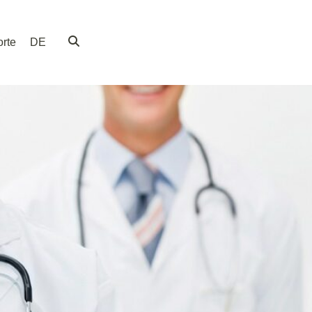
rte
DE