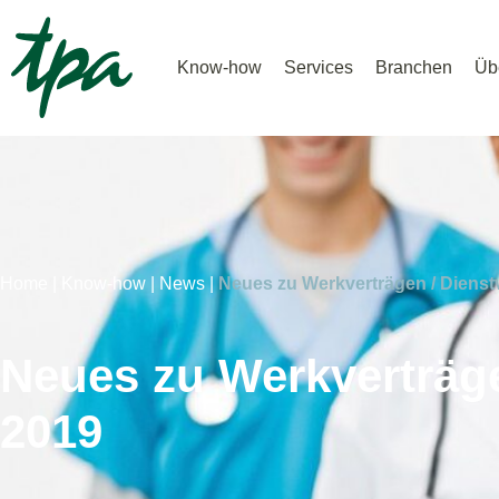
Know-how
Services
Branchen
Üb
Home |
Know-how |
News |
Neues zu Werkverträgen / Dienst
Neues zu Werkverträge
2019