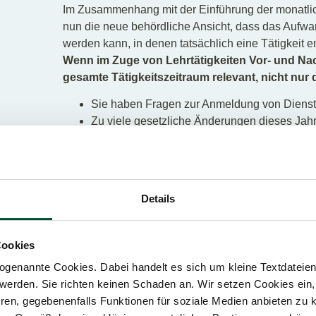
Im Zusammenhang mit der Einführung der monatli
nun die neue behördliche Ansicht, dass das Aufwa
werden kann, in denen tatsächlich eine Tätigkeit 
Wenn im Zuge von Lehrtätigkeiten Vor- und Nach
gesamte Tätigkeitszeitraum relevant, nicht nur 
Sie haben Fragen zur Anmeldung von Dien
Zu viele gesetzliche Änderungen dieses Jah
Personalverrechnung, melden Ihre Dienstneh
kümmern sich um die Gehaltsabrechnung un
Was gibt es 2019 noch
Neues aus Lohnverr
Arbeitsrecht
?
Details
Cookies
TEILEN
genannte Cookies. Dabei handelt es sich um kleine Textdateien,
werden. Sie richten keinen Schaden an. Wir setzen Cookies ein,
ren, gegebenenfalls Funktionen für soziale Medien anbieten zu k