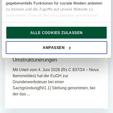
gegebenenfalls Funktionen für soziale Medien anbieten
zu können und die Zugriffe auf unsere Website zu
analysieren. Gemäß den einschlägigen gesetzlichen
Update
Bestimmungen können wir Cookies auf Ihrem Gerät
30. Juli 2026
News
speichern, wenn diese für den Betrieb unserer Website
ALLE COOKIES ZULASSEN
unbedingt notwendig sind. Für alle anderen Cookie-Typen
4
Min. Lesedauer
ersuchen wir um Ihre Einwilligung.
Sie können Ihre Einwilligung jederzeit in der
Cookie-
EUGH „Nova Iberomoldes“ – BMF klärt
ANPASSEN
Erklärung
auf unserer Website ändern oder widerrufen.
Grunderwerbsteuer bei
Umstrukturierungen
Mit Urteil vom 4. Juni 2026 (Rs C 837/24 – Nova
Iberomoldes) hat der EuGH zur
Grunderwerbsteuer bei einer
Sachgründung[NI1.1] Stellung genommen, bei
der das ...