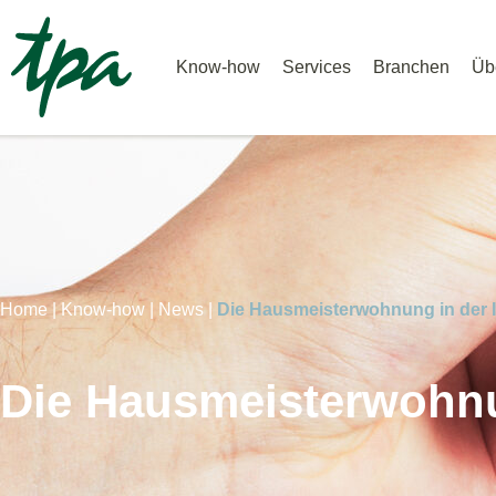
Know-how
Services
Branchen
Üb
Home |
Know-how |
News |
Die Hausmeisterwohnung in der
Die Hausmeisterwohn