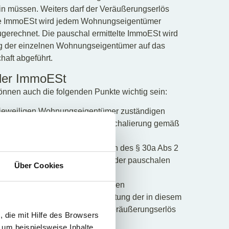
in müssen. Weiters darf der Veräußerungserlös
ete ImmoESt wird jedem Wohnungseigentümer
ugerechnet. Die pauschal ermittelte ImmoESt wird
g der einzelnen Wohnungseigentümer auf das
ft abgeführt.
der ImmoESt
nnen auch die folgenden Punkte wichtig sein:
n jeweiligen Wohnungseigentümer zuständigen
es und die Anwendung der Pauschalierung gemäß
ie die Regelbesteuerungsoption des § 30a Abs 2
 separat) auch bei Anwendung der pauschalen
Über Cookies
ung ermittelt, haben die einzelnen
Steuererklärung sowie bei Leistung der in diesem
g nach § 30b Abs 4 EStG den Veräußerungserlös
 die mit Hilfe des Browsers
sten anzusetzen.
 um beispielsweise Inhalte