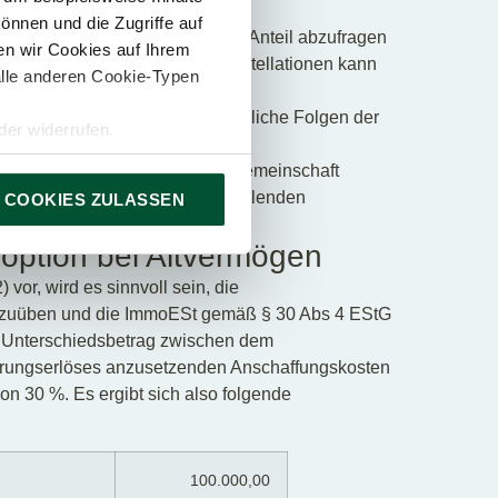
rs an das Finanzamt hat jeder
önnen und die Zugriffe auf
 pauschal ermittelten ImmoEst-Anteil abzufragen
n wir Cookies auf Ihrem
h zu nehmen. In bestimmten Konstellationen kann
alle anderen Cookie-Typen
rchaus von Vorteil sein.
n sich unterschiedliche steuerliche Folgen der
er widerrufen.
 oder einer der Optionen: 10
en an der Wohnungseigentümergemeinschaft
 der zu den Allgemeinflächen zählenden
 COOKIES ZULASSEN
samt EUR 100.000,00.
ption bei Altvermögen
vor, wird es sinnvoll sein, die
szuüben und die ImmoESt gemäß § 30 Abs 4 EStG
der Unterschiedsbetrag zwischen dem
rungserlöses anzusetzenden Anschaffungskosten
n 30 %. Es ergibt sich also folgende
100.000,00