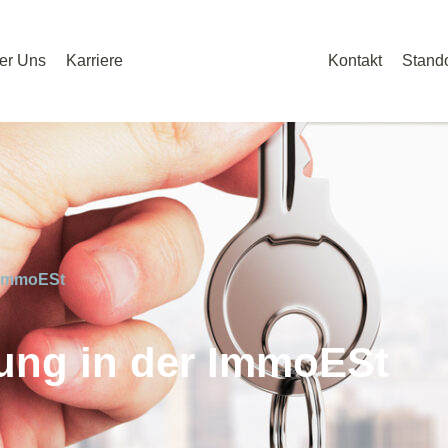
er Uns
Karriere
Kontakt
Stando
 ImmoESt
ung in der ImmoESt