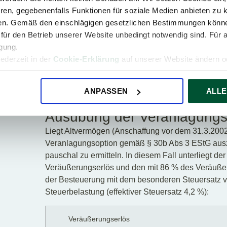
Aufgrund der Mitteilung des Parteienvertrete
ren, gegebenenfalls Funktionen für soziale Medien anbieten zu k
Wohnungseigentümer die Möglichkeit, seinen
ren. Gemäß den einschlägigen gesetzlichen Bestimmungen könne
und allenfalls eine der Optionen in Anspruc
für den Betrieb unserer Website unbedingt notwendig sind. Für 
die Entscheidung für eine dieser Optionen du
igung.
Ausgehend von folgendem Sachverhalt ergebe
jederzeit in der
Cookie-Erklärung
auf unserer Website ändern od
Inanspruchnahme der Vereinfachungsregelung
Wohnungseigentümer, die zu gleichen Teil
beteiligt sind, erzielen aus der Veräußerung
ANPASSEN
ALLE
Hausmeisterwohnung einen Erlös von insge
Ausübung der Veranlagungso
Liegt Altvermögen (Anschaffung vor dem 31.3.2002) 
Veranlagungsoption gemäß § 30b Abs 3 EStG au
pauschal zu ermitteln. In diesem Fall unterliegt 
Veräußerungserlös und den mit 86 % des Veräuße
der Besteuerung mit dem besonderen Steuersatz vo
Steuerbelastung (effektiver Steuersatz 4,2 %):
Veräußerungserlös