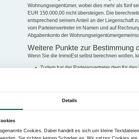
Wohnungseigentümer, wobei dies mehr als fünf se
EUR 150.000,00 nicht übersteigen. Die berechn
entsprechend seinem Anteil an der Liegenschaft z
vom Parteienvertreter im Namen und auf Rechnun
Abgabenkonto der Wohnungseigentümergemeinscha
Weitere Punkte zur Bestimmung 
Wenn Sie die ImmoEst selbst berechnen wollen, kö
Zudem hat der Parteienvertreter dem für de
Finanzamt die Höhe seines ImmoESt-Anteil
§ 30b Abs 6 EStG mitzuteilen.
Die Veranlagungsoption des § 30b Abs 3 sow
EStG stehen (für jeden Wohnungseigentümer
Details
Berechnung weiterhin offen.
Wird die ImmoESt nicht mittels Selbstberechn
Wohnungseigentümer als Veräußerer in ihrer 
Cookies
Fall notwendigen besonderen Vorauszahlun
genannte Cookies. Dabei handelt es sich um kleine Textdateien,
abzüglich der tatsächlichen Anschaffungsko
werden. Sie richten keinen Schaden an. Wir setzen Cookies ein,