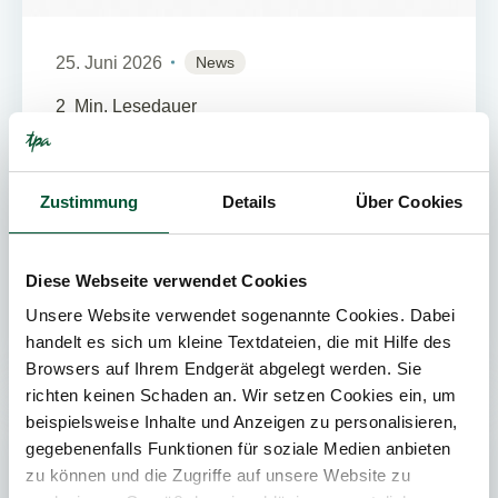
25. Juni 2026
News
2
Min. Lesedauer
Führende Marke der
Immobilienbranche 2026
Zustimmung
Details
Über Cookies
Die TPA Group wurde bei den diesjährigen Real
Estate Brand Awards des European Real Estate
Diese Webseite verwendet Cookies
Brand Institute (EUREB) erneut als „Strongest
Brand: Analysts &...
Unsere Website verwendet sogenannte Cookies. Dabei
handelt es sich um kleine Textdateien, die mit Hilfe des
Browsers auf Ihrem Endgerät abgelegt werden. Sie
richten keinen Schaden an. Wir setzen Cookies ein, um
beispielsweise Inhalte und Anzeigen zu personalisieren,
PRESSE
gegebenenfalls Funktionen für soziale Medien anbieten
zu können und die Zugriffe auf unsere Website zu