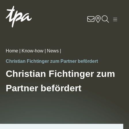
Knowhow
Services
Branchen
Home |
Know-how |
News |
Christian Fichtinger zum Partner befördert
Über Uns
Christian Fichtinger zum
Karriere
Partner befördert
Kontakt
Standorte