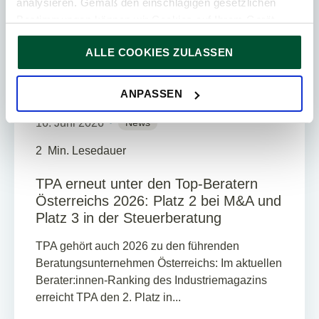
analysieren. Gemäß den einschlägigen gesetzlichen
Bestimmungen können wir Cookies auf Ihrem Gerät
speichern, wenn diese für den Betrieb unserer Website
ALLE COOKIES ZULASSEN
unbedingt notwendig sind. Für alle anderen Cookie-Typen
ersuchen wir um Ihre Einwilligung.
Sie können Ihre Einwilligung jederzeit in der
Cookie-
ANPASSEN
Erklärung
auf unserer Website ändern oder widerrufen.
16. Juni 2026
News
2
Min. Lesedauer
TPA erneut unter den Top-Beratern
Österreichs 2026: Platz 2 bei M&A und
Platz 3 in der Steuerberatung
TPA gehört auch 2026 zu den führenden
Beratungsunternehmen Österreichs: Im aktuellen
Berater:innen-Ranking des Industriemagazins
erreicht TPA den 2. Platz in...