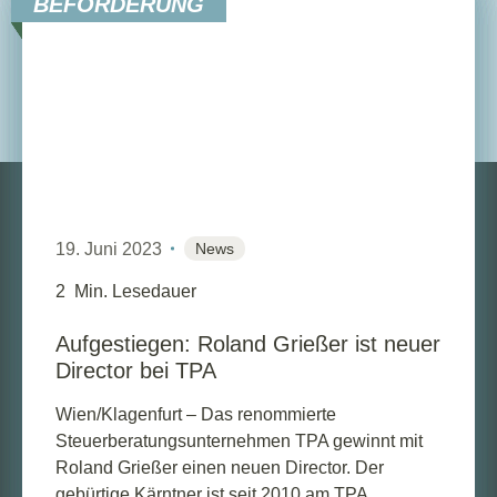
BEFÖRDERUNG
9. März 2026
News
1
Min. Lesedauer
Christoph Rommer wird Partner
Wien – Das österreichische
Steuerberatungsunternehmen TPA hat seine
Führungsriege erweitert und hat Christoph
Rommer zum Partner ernannt, er ist am TPA
Stand...