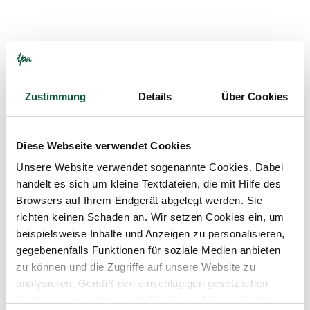
1
Min. Lesedauer
Christian Fichtinger zum Partner
befördert
Wien – Christian Fichtinger (38) erweitert die
Zustimmung
Details
Über Cookies
Führungsriege des renommierten
österreichischen Steuerberatungsunternehmens
TPA. Der Steuerberater wurde per 1...
Diese Webseite verwendet Cookies
Unsere Website verwendet sogenannte Cookies. Dabei
handelt es sich um kleine Textdateien, die mit Hilfe des
Browsers auf Ihrem Endgerät abgelegt werden. Sie
richten keinen Schaden an. Wir setzen Cookies ein, um
PRESSE
beispielsweise Inhalte und Anzeigen zu personalisieren,
gegebenenfalls Funktionen für soziale Medien anbieten
zu können und die Zugriffe auf unsere Website zu
analysieren. Gemäß den einschlägigen gesetzlichen
Bestimmungen können wir Cookies auf Ihrem Gerät