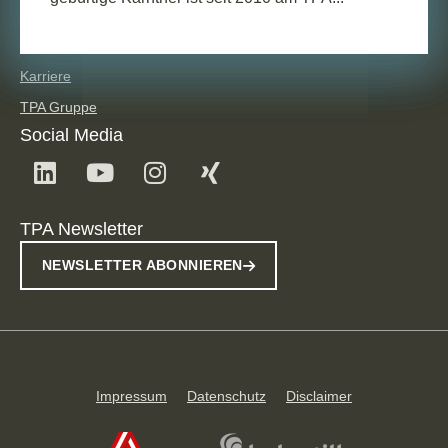
BEFÖRDERUNG
11. Februar 2026
News
2
Min. Lesedauer
Roland Grießer wird Partner