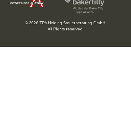
Wien/Klagenfurt – Das renommierte
Steuerberatungsunternehmen TPA gewinnt mit
Roland Grießer (34) einen neuen Partner. Der
gebürtige Kärntner ist seit 2010 am...
BEFÖRDERUNG
19. Januar 2026
News