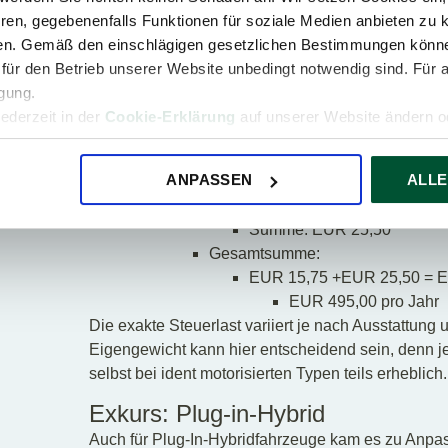
Motorleistungskomponente:
ren, gegebenenfalls Funktionen für soziale Medien anbieten zu k
100 kW – 45 kW = 55 kW
ren. Gemäß den einschlägigen gesetzlichen Bestimmungen könne
35 kW x EUR 0,25 = EUR 8,75
für den Betrieb unserer Website unbedingt notwendig sind. Für 
20 kW x EUR 0,35 = EUR 7,00
igung.
Summe: EUR 15,75
jederzeit in der
Cookie-Erklärung
auf unserer Website ändern od
Gewichtskomponente:
000 kg – 900 kg = 1.100 kg
ANPASSEN
ALLE
500 kg x EUR 0,015 = EUR 7,50
600 kg x EUR 0,03 = EUR 18,00
Summe: EUR 25,50
Gesamtsumme:
EUR 15,75 +EUR 25,50 = E
EUR 495,00 pro Jahr
Die exakte Steuerlast variiert je nach Ausstattun
Eigengewicht kann hier entscheidend sein, denn je
selbst bei ident motorisierten Typen teils erheblich.
Exkurs: Plug-in-Hybrid
Auch für Plug-In-Hybridfahrzeuge kam es zu Anp