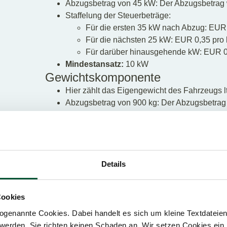
Abzugsbetrag von 45 kW: Der Abzugsbetrag 
Staffelung der Steuerbeträge:
Für die ersten 35 kW nach Abzug: EUR
Für die nächsten 25 kW: EUR 0,35 pro
Für darüber hinausgehende kW: EUR 0
Mindestansatz:
10 kW
Gewichtskomponente
Hier zählt das Eigengewicht des Fahrzeugs l
Abzugsbetrag von 900 kg: Der Abzugsbetrag
Fahrzeugs abgezogen.
Staffelung der Steuerbeträge:
Für die ersten 500 kg nach Abzug: EUR
Für die nächsten 700 kg: EUR 0,03 pro
Für darüber hinausgehende kg: EUR 0,
Details
Mindestansatz:
200 kg
Beispielrechnung für ein E-Auto
Cookies
Annahme Dauerleistung: 100 kW
genannte Cookies. Dabei handelt es sich um kleine Textdateien,
Annahme Eigengewicht: 2.000 kg
werden. Sie richten keinen Schaden an. Wir setzen Cookies ein,