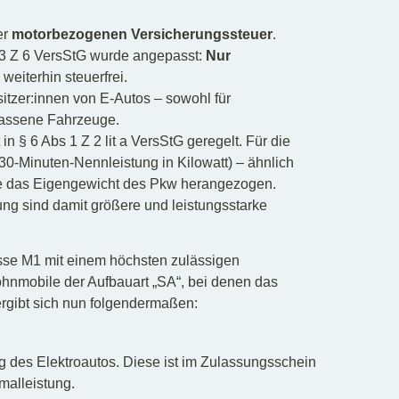
er
motorbezogenen Versicherungssteuer
.
 3 Z 6 VersStG wurde angepasst:
Nur
weiterhin steuerfrei.
itzer:innen von E-Autos – sowohl für
lassene Fahrzeuge.
in § 6 Abs 1 Z 2 lit a VersStG geregelt. Für die
0-Minuten-Nennleistung in Kilowatt) – ähnlich
e das Eigengewicht des Pkw herangezogen.
ng sind damit größere und leistungsstarke
sse M1 mit einem höchsten zulässigen
mobile der Aufbauart „SA“, bei denen das
ergibt sich nun folgendermaßen:
ng des Elektroautos. Diese ist im Zulassungsschein
malleistung.