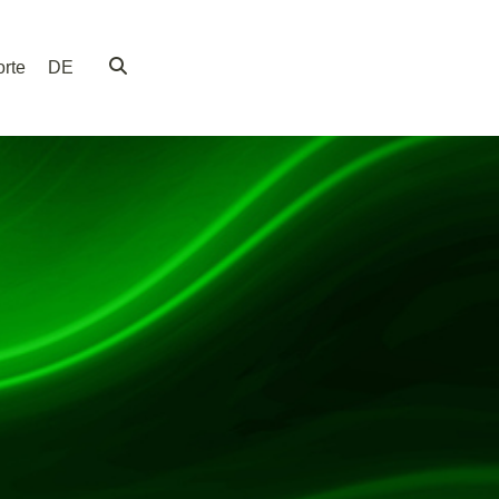
rte
DE