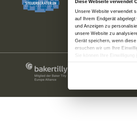
Fr: 08:00 –
Diese Webseite verwendet 
Unsere Website verwendet so
auf Ihrem Endgerät abgelegt 
und Anzeigen zu personalisie
unsere Website zu analysie
Gerät speichern, wenn diese 
ersuchen wir um Ihre Einwill
Sie können Ihre Einwilligung 