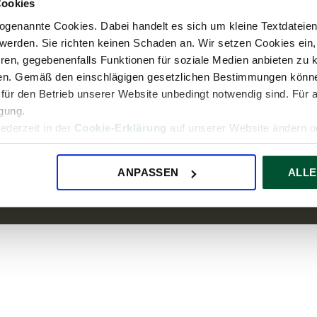
About us
 14:00
Cookies
Press
genannte Cookies. Dabei handelt es sich um kleine Textdateien,
werden. Sie richten keinen Schaden an. Wir setzen Cookies ein,
Career
ren, gegebenenfalls Funktionen für soziale Medien anbieten zu k
TPA Group
ren. Gemäß den einschlägigen gesetzlichen Bestimmungen könne
für den Betrieb unserer Website unbedingt notwendig sind. Für 
igung.
jederzeit in der
Cookie-Erklärung
auf unserer Website ändern od
Imprint
Privacy Statement
Disclaimer
ANPASSEN
ALLE