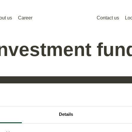
out us
Career
Contact us
Loc
Investment fun
Links
tel 13, Turm24,
Know-how
a
Details
Services
hours
Industries
8:00 – 17:00