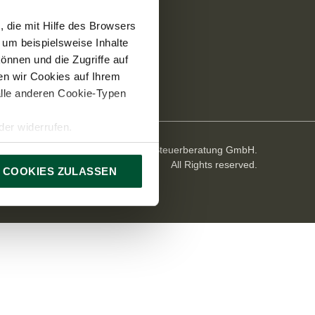
 die mit Hilfe des Browsers
 um beispielsweise Inhalte
önnen und die Zugriffe auf
n wir Cookies auf Ihrem
alle anderen Cookie-Typen
er widerrufen.
© 2026 TPA Holding Steuerberatung GmbH.
All Rights reserved.
 COOKIES ZULASSEN