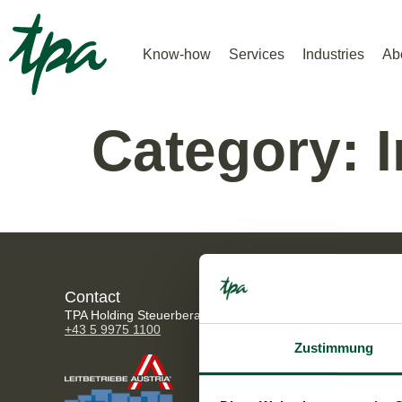
Know-how
Services
Industries
Ab
Category:
Contact
Address
TPA Holding Steuerberatung GmbH
Wiedner Gür
+43 5 9975 1100
1100 Vienn
Zustimmung
Opening 
Mo - Thu: 0