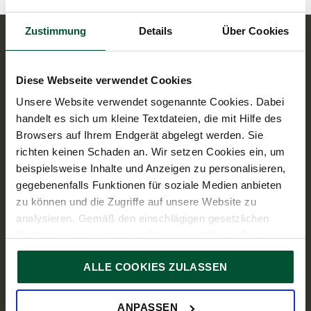
EN
DE
Zustimmung
Details
Über Cookies
Contact
TPA Holding Steuerberatung GmbH
+43 5 9975 1100
Diese Webseite verwendet Cookies
Unsere Website verwendet sogenannte Cookies. Dabei
Address
Wiedner Gürtel 13, Turm24,
1100 Vienna
handelt es sich um kleine Textdateien, die mit Hilfe des
Browsers auf Ihrem Endgerät abgelegt werden. Sie
Opening hours
richten keinen Schaden an. Wir setzen Cookies ein, um
Mo - Thu: 08:00 – 17:00
Fr: 08:00 – 14:00
beispielsweise Inhalte und Anzeigen zu personalisieren,
Links
gegebenenfalls Funktionen für soziale Medien anbieten
Know-how
zu können und die Zugriffe auf unsere Website zu
Services
analysieren. Gemäß den einschlägigen gesetzlichen
Bestimmungen können wir Cookies auf Ihrem Gerät
Industries
speichern, wenn diese für den Betrieb unserer Website
About us
ALLE COOKIES ZULASSEN
unbedingt notwendig sind. Für alle anderen Cookie-Typen
Press
ersuchen wir um Ihre Einwilligung.
Sie können Ihre Einwilligung jederzeit in der
Cookie-
Career
ANPASSEN