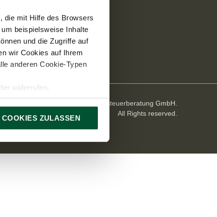
 die mit Hilfe des Browsers
 um beispielsweise Inhalte
önnen und die Zugriffe auf
n wir Cookies auf Ihrem
alle anderen Cookie-Typen
er widerrufen.
© 2026 TPA Holding Steuerberatung GmbH.
All Rights reserved.
 COOKIES ZULASSEN