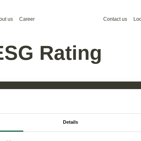
out us
Career
Contact us
Loc
ESG Rating
Links
tel 13, Turm24,
Know-how
a
Details
Services
hours
Industries
8:00 – 17:00