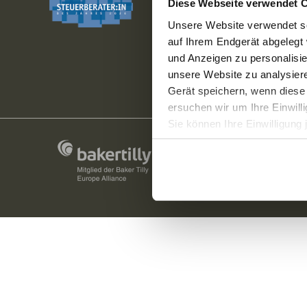
Fr: 08:00 –
Diese Webseite verwendet 
Unsere Website verwendet so
auf Ihrem Endgerät abgelegt 
und Anzeigen zu personalisie
unsere Website zu analysie
Gerät speichern, wenn diese 
ersuchen wir um Ihre Einwill
Sie können Ihre Einwilligung 