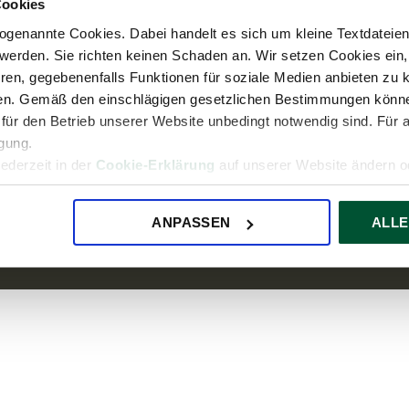
About us
 14:00
Cookies
Press
genannte Cookies. Dabei handelt es sich um kleine Textdateien,
werden. Sie richten keinen Schaden an. Wir setzen Cookies ein,
Career
ren, gegebenenfalls Funktionen für soziale Medien anbieten zu k
TPA Group
ren. Gemäß den einschlägigen gesetzlichen Bestimmungen könne
für den Betrieb unserer Website unbedingt notwendig sind. Für 
igung.
jederzeit in der
Cookie-Erklärung
auf unserer Website ändern od
Imprint
Privacy Statement
Disclaimer
ANPASSEN
ALLE