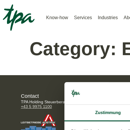
Know-how
Services
Industries
Ab
Category:
Contact
Address
TPA Holding Steuerberatung GmbH
Wiedner Gür
+43 5 9975 1100
1100 Vienn
Zustimmung
Opening 
Mo - Thu: 0