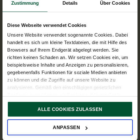
Contact
EN
Zustimmung
Details
Über Cookies
TPA Holding Steuerberatung GmbH
+43 5 9975 1100
Address
Diese Webseite verwendet Cookies
Wiedner Gürtel 13, Turm24,
1100 Vienna
Unsere Website verwendet sogenannte Cookies. Dabei
handelt es sich um kleine Textdateien, die mit Hilfe des
Opening hours
Browsers auf Ihrem Endgerät abgelegt werden. Sie
Mo - Thu: 08:00 – 17:00
Fr: 08:00 – 14:00
Links
richten keinen Schaden an. Wir setzen Cookies ein, um
beispielsweise Inhalte und Anzeigen zu personalisieren,
Know-how
gegebenenfalls Funktionen für soziale Medien anbieten
Services
zu können und die Zugriffe auf unsere Website zu
Industries
analysieren. Gemäß den einschlägigen gesetzlichen
Bestimmungen können wir Cookies auf Ihrem Gerät
About us
speichern, wenn diese für den Betrieb unserer Website
Press
ALLE COOKIES ZULASSEN
unbedingt notwendig sind. Für alle anderen Cookie-Typen
Career
ersuchen wir um Ihre Einwilligung.
TPA Group
Sie können Ihre Einwilligung jederzeit in der
Cookie-
ANPASSEN
Erklärung
auf unserer Website ändern oder widerrufen.
Social Media