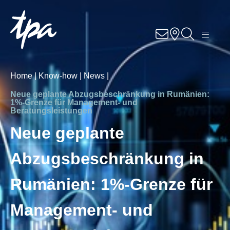
Knowhow
Services
Home |
Know-how |
News |
Branchen
Neue geplante Abzugsbeschränkung in Rumänien:
1%-Grenze für Management- und
Beratungsleistungen
Über Uns
Neue geplante
Karriere
Abzugsbeschränkung in
Kontakt
Rumänien: 1%-Grenze für
Management- und
Standorte