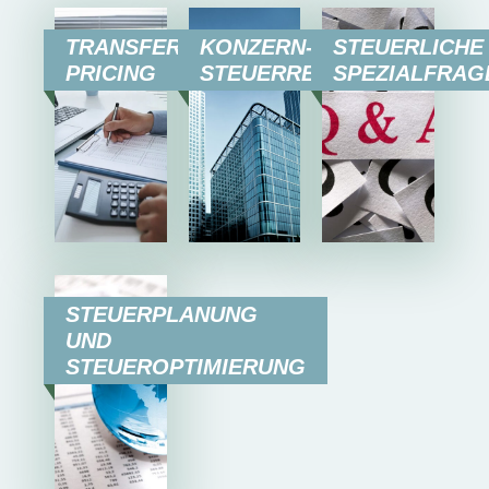
TRANSFER
KONZERN-
STEUERLICHE
PRICING
STEUERRECHT
SPEZIALFRAG
STEUERPLANUNG
UND
STEUEROPTIMIERUNG