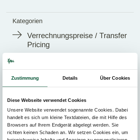
Kategorien
Verrechnungspreise / Transfer
Pricing
Konzernsteuerrecht /
Beratungsleistungen für
Großunternehmen
Zustimmung
Details
Über Cookies
Steuerliche Spezialfragen
Diese Webseite verwendet Cookies
Steuerplanung und
Unsere Website verwendet sogenannte Cookies. Dabei
Steueroptimierung
handelt es sich um kleine Textdateien, die mit Hilfe des
Browsers auf Ihrem Endgerät abgelegt werden. Sie
richten keinen Schaden an. Wir setzen Cookies ein, um
beispielsweise Inhalte und Anzeigen zu personalisieren,