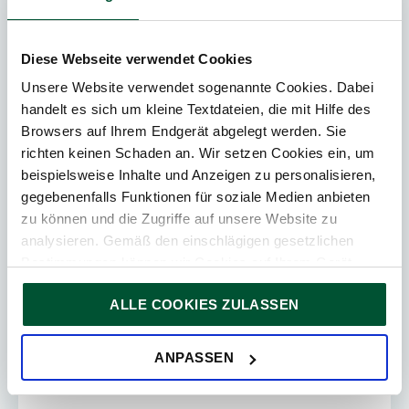
Diese Webseite verwendet Cookies
Unsere Website verwendet sogenannte Cookies. Dabei
Update
handelt es sich um kleine Textdateien, die mit Hilfe des
Browsers auf Ihrem Endgerät abgelegt werden. Sie
30. Juli 2026
News
richten keinen Schaden an. Wir setzen Cookies ein, um
4
Min. Lesedauer
beispielsweise Inhalte und Anzeigen zu personalisieren,
gegebenenfalls Funktionen für soziale Medien anbieten
EUGH „Nova Iberomoldes“ – BMF klärt
zu können und die Zugriffe auf unsere Website zu
Grunderwerbsteuer bei
analysieren. Gemäß den einschlägigen gesetzlichen
Umstrukturierungen
Bestimmungen können wir Cookies auf Ihrem Gerät
speichern, wenn diese für den Betrieb unserer Website
Mit Urteil vom 4. Juni 2026 (Rs C 837/24 – Nova
ALLE COOKIES ZULASSEN
unbedingt notwendig sind. Für alle anderen Cookie-Typen
Iberomoldes) hat der EuGH zur
ersuchen wir um Ihre Einwilligung.
Grunderwerbsteuer bei einer
Sie können Ihre Einwilligung jederzeit in der
Cookie-
ANPASSEN
Sachgründung[NI1.1] Stellung genommen, bei
Erklärung
auf unserer Website ändern oder widerrufen.
der das ...