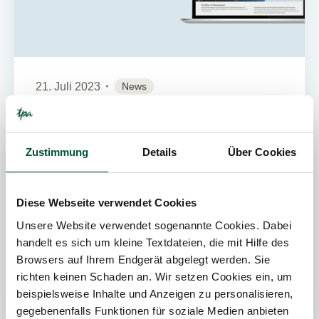
21. Juli 2023
News
2
Min. Lesedauer
tax-checker.com: Navigieren Sie mit
Zustimmung
Details
Über Cookies
Leichtigkeit durch das Steuersystem in
CEE – Steuern mit wenigen Klicks
vergleichen
Diese Webseite verwendet Cookies
Unsere Website verwendet sogenannte Cookies. Dabei
Ab jetzt können Sie auf www.tax-checker.com
handelt es sich um kleine Textdateien, die mit Hilfe des
Steuern und Steuersysteme in 12 Ländern auch
Browsers auf Ihrem Endgerät abgelegt werden. Sie
in deutscher Sprache vergleichen! Der tax-
richten keinen Schaden an. Wir setzen Cookies ein, um
checker ist mehr als nur e...
beispielsweise Inhalte und Anzeigen zu personalisieren,
gegebenenfalls Funktionen für soziale Medien anbieten