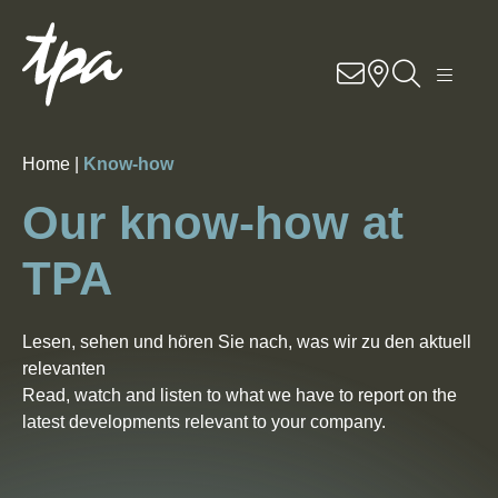
Know-how
Services
Home |
Know-how
Industries
Our know-how at
About us
TPA
Career
Lesen, sehen und hören Sie nach, was wir zu den aktuell
relevanten
Contact us
Read, watch and listen to what we have to report on the
latest developments relevant to your company.
Locations