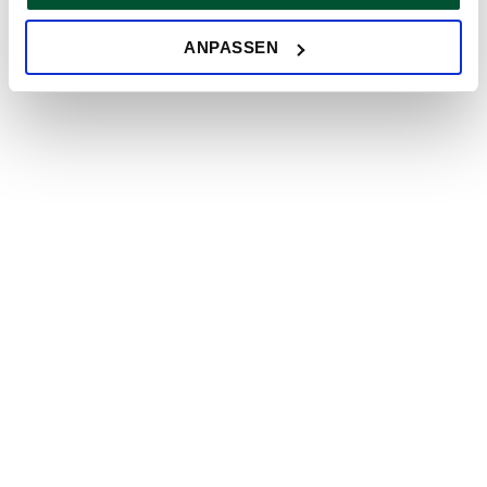
ersuchen wir um Ihre Einwilligung.
Sie können Ihre Einwilligung jederzeit in der
Cookie-
ANPASSEN
Erklärung
auf unserer Website ändern oder widerrufen.