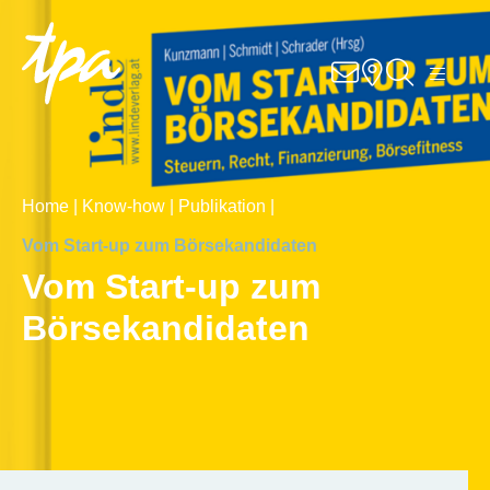
Knowhow
Services
Branchen
Home |
Know-how |
Publikation |
Vom Start-up zum Börsekandidaten
Über Uns
Vom Start-up zum
Karriere
Börsekandidaten
Kontakt
Standorte