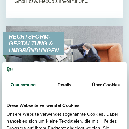
GmbH bzw. FlexCo sinnvoll für Un...
RECHTSFORM-
GESTALTUNG &
UMGRÜNDUNGEN
Zustimmung
Details
Über Cookies
15. Juli 2025
News
Diese Webseite verwendet Cookies
2
Min. Lesedauer
Unsere Website verwendet sogenannte Cookies. Dabei
handelt es sich um kleine Textdateien, die mit Hilfe des
Unterstützungsleistungen beim Verkauf
Browsers auf Ihrem Endgerät abgelegt werden. Sie