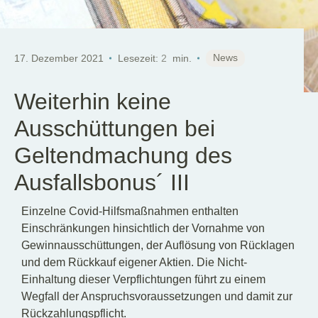
DE
News
17. Dezember 2021
Lesezeit:
2
min.
Weiterhin keine
Ausschüttungen bei
Geltendmachung des
Ausfallsbonus´ III
Einzelne Covid-Hilfsmaßnahmen enthalten
Einschränkungen hinsichtlich der Vornahme von
Gewinnausschüttungen, der Auflösung von Rücklagen
und dem Rückkauf eigener Aktien. Die Nicht-
Einhaltung dieser Verpflichtungen führt zu einem
Wegfall der Anspruchsvoraussetzungen und damit zur
Rückzahlungspflicht.