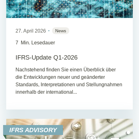
27. April 2026
News
7
Min. Lesedauer
IFRS-Update Q1-2026
Nachstehend finden Sie einen Überblick über
die Entwicklungen neuer und geänderter
Standards, Interpretationen und Stellungnahmen
innerhalb der international...
IFRS ADVISORY