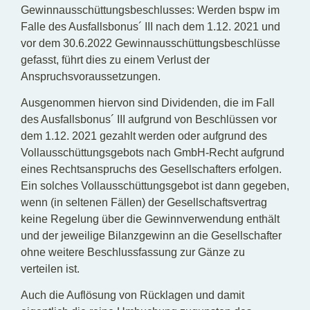
Gewinnausschüttungsbeschlusses: Werden bspw im
Falle des Ausfallsbonus´ III nach dem 1.12. 2021 und
vor dem 30.6.2022 Gewinnausschüttungsbeschlüsse
gefasst, führt dies zu einem Verlust der
Anspruchsvoraussetzungen.
Ausgenommen hiervon sind Dividenden, die im Fall
des Ausfallsbonus´ III aufgrund von Beschlüssen vor
dem 1.12. 2021 gezahlt werden oder aufgrund des
Vollausschüttungsgebots nach GmbH-Recht aufgrund
eines Rechtsanspruchs des Gesellschafters erfolgen.
Ein solches Vollausschüttungsgebot ist dann gegeben,
wenn (in seltenen Fällen) der Gesellschaftsvertrag
keine Regelung über die Gewinnverwendung enthält
und der jeweilige Bilanzgewinn an die Gesellschafter
ohne weitere Beschlussfassung zur Gänze zu
verteilen ist.
Auch die Auflösung von Rücklagen und damit