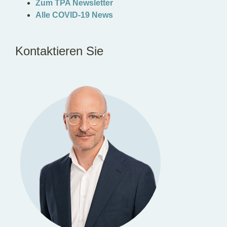
Zum TPA Newsletter
Alle COVID-19 News
Kontaktieren Sie