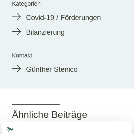
Kategorien
Covid-19 / Förderungen
Bilanzierung
Kontakt
Günther Stenico
Ähnliche Beiträge