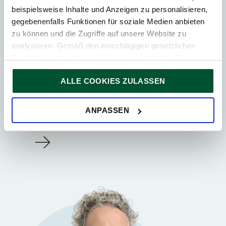
beispielsweise Inhalte und Anzeigen zu personalisieren,
gegebenenfalls Funktionen für soziale Medien anbieten
zu können und die Zugriffe auf unsere Website zu
analysieren. Gemäß den einschlägigen gesetzlichen
Bestimmungen können wir Cookies auf Ihrem Gerät
speichern, wenn diese für den Betrieb unserer Website
Wien
ALLE COOKIES ZULASSEN
unbedingt notwendig sind. Für alle anderen Cookie-Typen
Manfred Kunisch
ersuchen wir um Ihre Einwilligung.
Steuerberater
Sie können Ihre Einwilligung jederzeit in der
Cookie-
ANPASSEN
Erklärung
auf unserer Website ändern oder widerrufen.
Partner bei TPA Österreich