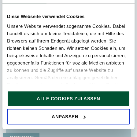
Diese Webseite verwendet Cookies
Unsere Website verwendet sogenannte Cookies. Dabei
25. Juni 2026
News
handelt es sich um kleine Textdateien, die mit Hilfe des
Browsers auf Ihrem Endgerät abgelegt werden. Sie
2
Min. Lesedauer
richten keinen Schaden an. Wir setzen Cookies ein, um
beispielsweise Inhalte und Anzeigen zu personalisieren,
Führende Marke der
gegebenenfalls Funktionen für soziale Medien anbieten
Immobilienbranche 2026
zu können und die Zugriffe auf unsere Website zu
analysieren. Gemäß den einschlägigen gesetzlichen
Die TPA Group wurde bei den diesjährigen Real
Bestimmungen können wir Cookies auf Ihrem Gerät
Estate Brand Awards des European Real Estate
speichern, wenn diese für den Betrieb unserer Website
Brand Institute (EUREB) erneut als „Strongest
ALLE COOKIES ZULASSEN
unbedingt notwendig sind. Für alle anderen Cookie-Typen
Brand: Analysts &...
ersuchen wir um Ihre Einwilligung.
Sie können Ihre Einwilligung jederzeit in der
Cookie-
ANPASSEN
Erklärung
auf unserer Website ändern oder widerrufen.