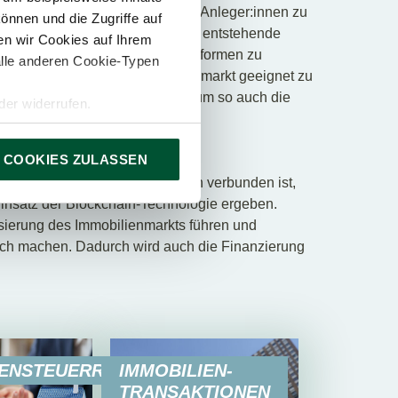
ng kann bei Emittent:innen und Anleger:innen zu
önnen und die Zugriffe auf
Auswirkungen führen. Die dadurch entstehende
n wir Cookies auf Ihrem
s Tokenisierung neue Investitionsformen zu
alle anderen Cookie-Typen
anzusprechen. Um für den Massenmarkt geeignet zu
n häufigsten Anwendungsfällen, um so auch die
er widerrufen.
r:innen zu erleichtern.
ierung
 COOKIES ZULASSEN
ch mit ein paar Schwierigkeiten verbunden ist,
Einsatz der Blockchain-Technologie ergeben.
lisierung des Immobilienmarkts führen und
ch machen. Dadurch wird auch die Finanzierung
IENSTEUERRECHT
IMMOBILIEN-
TRANSAKTIONEN