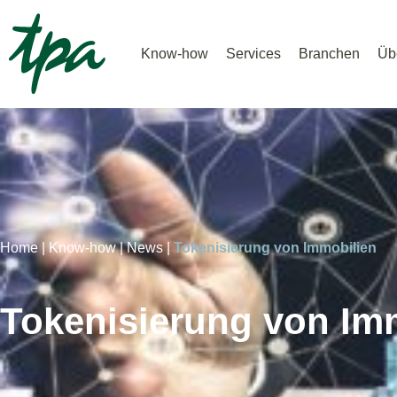
Know-how
Services
Branchen
Üb
Home |
Know-how |
News |
Tokenisierung von Immobilien
Tokenisierung von Im