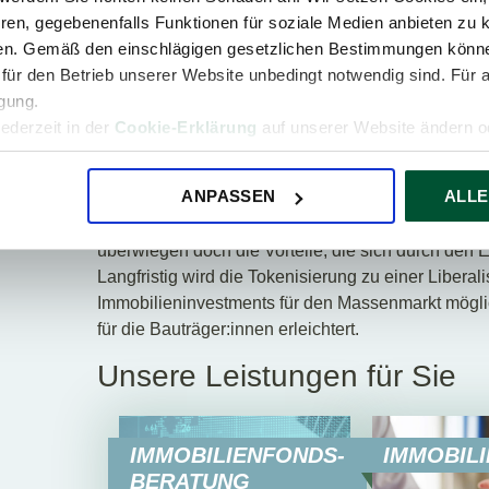
Jede mögliche Ausgestaltungsform der Tokenisieru
ren, gegebenenfalls Funktionen für soziale Medien anbieten zu k
unterschiedlichen steuerlichen und bilanziellen 
ren. Gemäß den einschlägigen gesetzlichen Bestimmungen könne
Komplexität steht im Widerspruch zum Ziel, mittel
für den Betrieb unserer Website unbedingt notwendig sind. Für 
schaffen und eine breitere Gesellschaftsschicht 
igung.
sein, braucht es hier die Standardisierung von de
jederzeit in der
Cookie-Erklärung
auf unserer Website ändern od
Vergleichbarkeit verschiedener Produkte für Anlege
Fazit zur Immobilien-Tokenis
ANPASSEN
ALLE
Obwohl das Tokenisieren von Immobilien derzeit no
überwiegen doch die Vorteile, die sich durch den 
Langfristig wird die Tokenisierung zu einer Libera
Immobilieninvestments für den Massenmarkt mögli
für die Bauträger:innen erleichtert.
Unsere Leistungen für Sie
IMMOBILIENFONDS-
IMMOBIL
BERATUNG