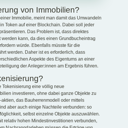
ierung von Immobilien?
g einer Immobilie, meint man damit das Umwandeln
n Token auf einer Blockchain. Dabei soll jeder
präsentieren. Das Problem ist, dass direktes
ert werden kann, da dies einen Grundbucheintrag
fordern würde. Ebenfalls müsste für die
rt werden. Daher ist es erforderlich, dass
erschiedlichen Aspekte des Eigentums an einer
Beteiligung der Anleger:innen am Ergebnis führen.
kenisierung?
 Tokenisierung eine völlig neue
obilien investieren, ohne dabei ganze Objekte zu
-aktien, das Bauherrenmodell oder mittels
ind aber auch einige Nachteile verbunden: so
Möglichkeit, selbst einzelne Objekte auszuwählen.
t relativ hohen Mindestinvestitionen verbunden,
nem Nachrangdarlehen müssen die Erträge von