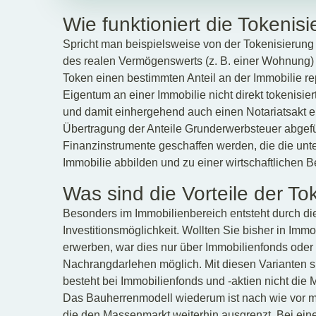
Wie funktioniert die Tokenis
Spricht man beispielsweise von der Tokenisierun
des realen Vermögenswerts (z. B. einer Wohnung) i
Token einen bestimmten Anteil an der Immobilie re
Eigentum an einer Immobilie nicht direkt tokenisi
und damit einhergehend auch einen Notariatsakt er
Übertragung der Anteile Grunderwerbsteuer abgefüh
Finanzinstrumente geschaffen werden, die die unt
Immobilie abbilden und zu einer wirtschaftlichen 
Was sind die Vorteile der To
Besonders im Immobilienbereich entsteht durch die
Investitionsmöglichkeit. Wollten Sie bisher in Imm
erwerben, war dies nur über Immobilienfonds oder 
Nachrangdarlehen möglich. Mit diesen Varianten s
besteht bei Immobilienfonds und -aktien nicht die 
Das Bauherrenmodell wiederum ist nach wie vor mi
die den Massenmarkt weiterhin ausgrenzt. Bei ei