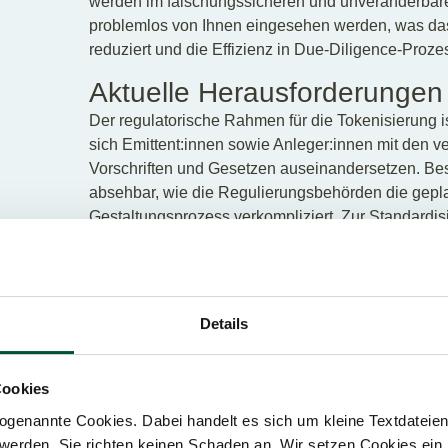
werden im fälschungssicheren und unveränderbar
problemlos von Ihnen eingesehen werden, was das V
reduziert und die Effizienz in Due-Diligence-Proze
Aktuelle Herausforderungen 
Der regulatorische Rahmen für die Tokenisierung 
sich Emittent:innen sowie Anleger:innen mit den v
Vorschriften und Gesetzen auseinandersetzen. Beson
absehbar, wie die Regulierungsbehörden die gepl
Gestaltungsprozess verkompliziert. Zur Standardi
die MiCA-Verordnung verabschiedet, die neben ei
auch für mehr Schutz und Rechtssicherheit bei den 
Neben der Standardisierung des rechtlichen Rahmen
Details
die Risiken und die Vorteile aufzuklären. Durch di
und die Aufklärung über die spezifischen Risiken, 
Anleger:innen-Kompetenz im Zusammenhang mit de
Cookies
gefördert werden. So kann Vertrauen in die Tokeni
genannte Cookies. Dabei handelt es sich um kleine Textdateien,
Publikum angesprochen werden.
werden. Sie richten keinen Schaden an. Wir setzen Cookies ein,