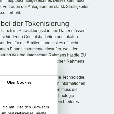
en Hauptbuch aufgezeichnet. Dieses kann auch
ertrauen der Anleger:innen stärkt, Streitigkeiten
ssen erhöht.
bei der Tokenisierung
ist noch im Entwicklungsstadium. Daher müssen
erschiedenen Gerichtsbarkeiten und lokalen
ders für die Emittent:innen ist es oft nicht
anten Finanzinstrumente einstufen, was den
sierung des regulatorischen Rahmens hat die EU
ner Vereinheitlichung des rechtlichen Rahmens
Anleger:innen führen soll.
s ist es auch nötig, Sie über die Technologie,
Über Cookies
e Bereitstellung von transparenten Informationen
Sorgfaltspflichten und Vorschriften muss die
r relativ neuen Blockchain-Technologie
sierung geschaffen werden und ein breiteres
 die mit Hilfe des Browsers
 um beispielsweise Inhalte