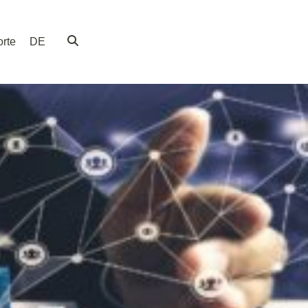
rte
DE