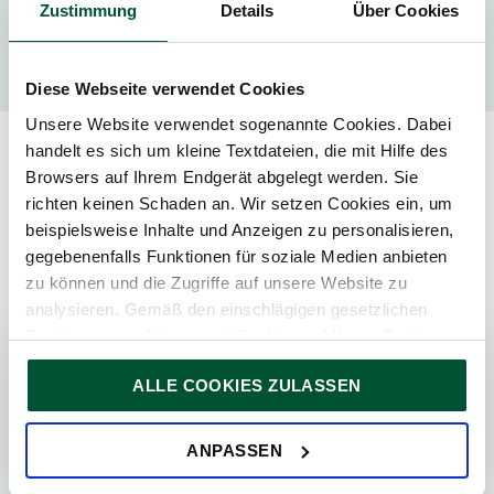
Zustimmung
Details
Über Cookies
Iris Burgstaller
Diese Webseite verwendet Cookies
Unsere Website verwendet sogenannte Cookies. Dabei
handelt es sich um kleine Textdateien, die mit Hilfe des
Browsers auf Ihrem Endgerät abgelegt werden. Sie
Ähnliche Beiträge
richten keinen Schaden an. Wir setzen Cookies ein, um
beispielsweise Inhalte und Anzeigen zu personalisieren,
gegebenenfalls Funktionen für soziale Medien anbieten
zu können und die Zugriffe auf unsere Website zu
News
Publikationen
analysieren. Gemäß den einschlägigen gesetzlichen
Bestimmungen können wir Cookies auf Ihrem Gerät
speichern, wenn diese für den Betrieb unserer Website
IMMOBILIEN-
ALLE COOKIES ZULASSEN
unbedingt notwendig sind. Für alle anderen Cookie-Typen
TRANSAKTIONEN
ersuchen wir um Ihre Einwilligung.
Sie können Ihre Einwilligung jederzeit in der
Cookie-
ANPASSEN
Erklärung
auf unserer Website ändern oder widerrufen.