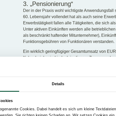
3. „Pensionierung“
Der in der Praxis wohl wichtigste Anwendungsfall s
60. Lebensjahr vollendet hat als auch seine Erwerbst
Erwerbstätigkeit fallen alle Tätigkeiten, die sich a
Unter aktiven Einkünften werden alle betrieblich
als beschränkt haftender Mitunternehmer), Einkünft
Funktionsgebühren von Funktionären verstanden.
Ein wirklich geringfügiger Gesamtumsatz von EUR
Kalenderjahr sind jedoch in diesem Zusammenhan
Unschädlich für die Anwendbarkeit des Hälftesteue
Einkünfte aus Pensionsbezügen, Einkünfte aus Ve
Details
Cookies
genannte Cookies. Dabei handelt es sich um kleine Textdateien,
werden. Sie richten keinen Schaden an. Wir setzen Cookies ein,