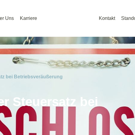
er Uns
Karriere
Kontakt
Stando
atz bei Betriebsveräußerung
er Steuersatz bei