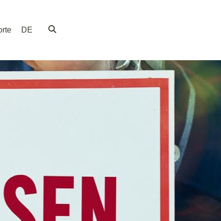
rte
DE