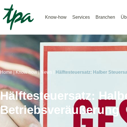
Know-how
Services
Branchen
Üb
Home |
Know-how |
News |
Hälftesteuersatz: Halber Steuers
Hälftesteuersatz: Halb
Betriebsveräußerung