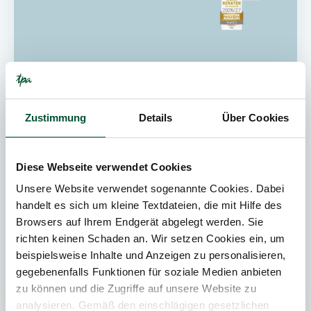
16. Juni 2026
News
Zustimmung
Details
Über Cookies
2
Min. Lesedauer
TPA erneut unter den Top-Beratern
Diese Webseite verwendet Cookies
Österreichs 2026: Platz 2 bei M&A und
Unsere Website verwendet sogenannte Cookies. Dabei
Platz 3 in der Steuerberatung
handelt es sich um kleine Textdateien, die mit Hilfe des
Browsers auf Ihrem Endgerät abgelegt werden. Sie
TPA gehört auch 2026 zu den führenden
richten keinen Schaden an. Wir setzen Cookies ein, um
Beratungsunternehmen Österreichs: Im aktuellen
beispielsweise Inhalte und Anzeigen zu personalisieren,
Berater:innen-Ranking des Industriemagazins
gegebenenfalls Funktionen für soziale Medien anbieten
erreicht TPA den 2. Platz in...
zu können und die Zugriffe auf unsere Website zu
analysieren. Gemäß den einschlägigen gesetzlichen