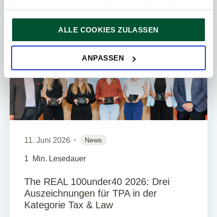
Bestimmungen können wir Cookies auf Ihrem Gerät
speichern, wenn diese für den Betrieb unserer Website
ALLE COOKIES ZULASSEN
unbedingt notwendig sind. Für alle anderen Cookie-Typen
PRESSE
ersuchen wir um Ihre Einwilligung.
Sie können Ihre Einwilligung jederzeit in der
Cookie-
ANPASSEN
Erklärung
auf unserer Website ändern oder widerrufen.
11. Juni 2026
News
1
Min. Lesedauer
The REAL 100under40 2026: Drei
Auszeichnungen für TPA in der
Kategorie Tax & Law